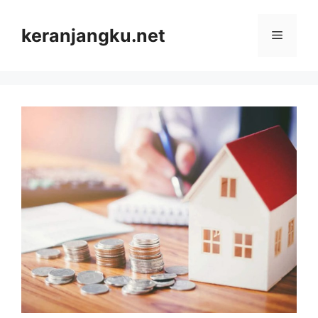
Skip
to
keranjangku.net
Menu
content