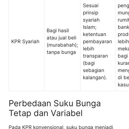
Sesuai
peng
prinsip
mung
syariah
rumit
Islam;
bank
Bagi hasil
ketentuan
produ
atau jual beli
KPR Syariah
pembayaran
lebih
(murabahah);
lebih
mek
tanpa bunga
transparan
bagi 
(bagi
kura
sebagian
men
kalangan).
di b
kasu
Perbedaan Suku Bunga
Tetap dan Variabel
Pada KPR konvensional, suku bunga menjadi