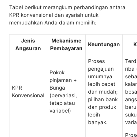
Tabel berikut merangkum perbandingan antara
KPR konvensional dan syariah untuk
memudahkan Anda dalam memilih:
Jenis
Mekanisme
Keuntungan
K
Angsuran
Pembayaran
Proses
Terd
pengajuan
riba 
Pokok
umumnya
seba
pinjaman +
lebih cepat
kala
KPR
Bunga
dan mudah;
besa
Konvensional
(bervariasi,
pilihan bank
angs
tetap atau
dan produk
beru
variabel)
lebih
suku
banyak.
varia
Pros