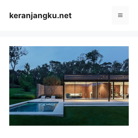
Skip
to
keranjangku.net
Menu
content