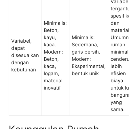
Variabel
tergant
spesifik
Minimalis:
dan
Beton,
material
kayu,
Minimalis:
Umumn
Variabel,
kaca.
Sederhana,
rumah
dapat
Modern:
garis bersih.
minimal
disesuaikan
Beton,
Modern:
cender
dengan
kaca,
Eksperimental,
lebih
kebutuhan
logam,
bentuk unik
efisien
material
biaya
inovatif
untuk l
bangun
yang
sama.