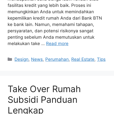
fasilitas kredit yang lebih baik. Proses ini
memungkinkan Anda untuk memindahkan
kepemilikan kredit rumah Anda dari Bank BTN
ke bank lain. Namun, memahami tahapan,
persyaratan, dan potensi risikonya sangat
penting sebelum Anda memutuskan untuk
melakukan take …
Read more
Categories
Design
,
News
,
Perumahan
,
Real Estate
,
Tips
Take Over Rumah
Subsidi Panduan
Lengkap