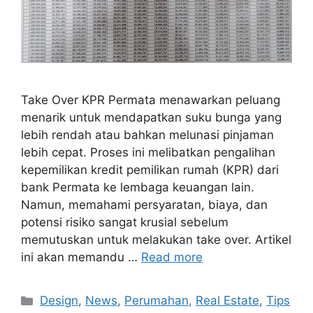
Take Over KPR Permata menawarkan peluang
menarik untuk mendapatkan suku bunga yang
lebih rendah atau bahkan melunasi pinjaman
lebih cepat. Proses ini melibatkan pengalihan
kepemilikan kredit pemilikan rumah (KPR) dari
bank Permata ke lembaga keuangan lain.
Namun, memahami persyaratan, biaya, dan
potensi risiko sangat krusial sebelum
memutuskan untuk melakukan take over. Artikel
ini akan memandu …
Read more
Categories
Design
,
News
,
Perumahan
,
Real Estate
,
Tips