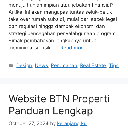
menuju hunian impian atau jebakan finansial?
Artikel ini akan mengupas tuntas seluk-beluk
take over rumah subsidi, mulai dari aspek legal
dan regulasi hingga dampak ekonomi dan
strategi pencegahan penyalahgunaan program.
Simak pembahasan lengkapnya untuk
meminimalisir risiko …
Read more
Categories
Design
,
News
,
Perumahan
,
Real Estate
,
Tips
Website BTN Properti
Panduan Lengkap
October 27, 2024
by
keranjang ku