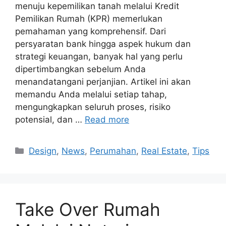
menuju kepemilikan tanah melalui Kredit
Pemilikan Rumah (KPR) memerlukan
pemahaman yang komprehensif. Dari
persyaratan bank hingga aspek hukum dan
strategi keuangan, banyak hal yang perlu
dipertimbangkan sebelum Anda
menandatangani perjanjian. Artikel ini akan
memandu Anda melalui setiap tahap,
mengungkapkan seluruh proses, risiko
potensial, dan …
Read more
Categories
Design
,
News
,
Perumahan
,
Real Estate
,
Tips
Take Over Rumah