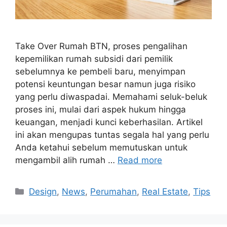
Take Over Rumah BTN, proses pengalihan
kepemilikan rumah subsidi dari pemilik
sebelumnya ke pembeli baru, menyimpan
potensi keuntungan besar namun juga risiko
yang perlu diwaspadai. Memahami seluk-beluk
proses ini, mulai dari aspek hukum hingga
keuangan, menjadi kunci keberhasilan. Artikel
ini akan mengupas tuntas segala hal yang perlu
Anda ketahui sebelum memutuskan untuk
mengambil alih rumah …
Read more
Categories
Design
,
News
,
Perumahan
,
Real Estate
,
Tips