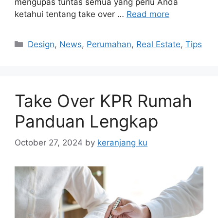
mengupas tuntas semua yang perlu Anda
ketahui tentang take over …
Read more
Categories
Design
,
News
,
Perumahan
,
Real Estate
,
Tips
Take Over KPR Rumah
Panduan Lengkap
October 27, 2024
by
keranjang ku