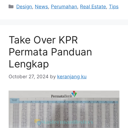
Categories
Design
,
News
,
Perumahan
,
Real Estate
,
Tips
Take Over KPR
Permata Panduan
Lengkap
October 27, 2024
by
keranjang ku