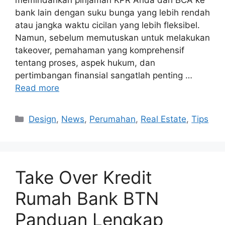
memindahkan pinjaman KPR Anda dari BCA ke
bank lain dengan suku bunga yang lebih rendah
atau jangka waktu cicilan yang lebih fleksibel.
Namun, sebelum memutuskan untuk melakukan
takeover, pemahaman yang komprehensif
tentang proses, aspek hukum, dan
pertimbangan finansial sangatlah penting …
Read more
Categories
Design
,
News
,
Perumahan
,
Real Estate
,
Tips
Take Over Kredit
Rumah Bank BTN
Panduan Lengkap