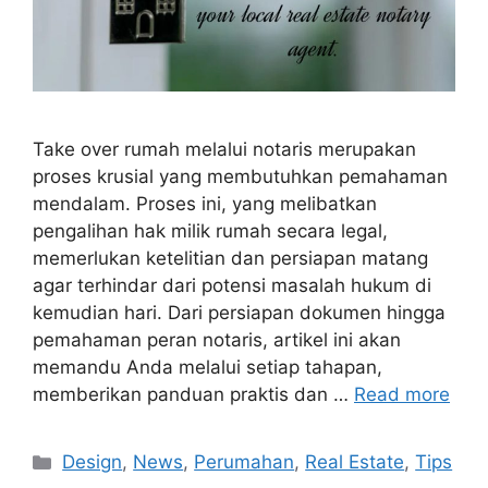
Take over rumah melalui notaris merupakan
proses krusial yang membutuhkan pemahaman
mendalam. Proses ini, yang melibatkan
pengalihan hak milik rumah secara legal,
memerlukan ketelitian dan persiapan matang
agar terhindar dari potensi masalah hukum di
kemudian hari. Dari persiapan dokumen hingga
pemahaman peran notaris, artikel ini akan
memandu Anda melalui setiap tahapan,
memberikan panduan praktis dan …
Read more
Categories
Design
,
News
,
Perumahan
,
Real Estate
,
Tips