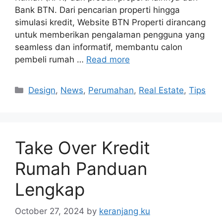
Bank BTN. Dari pencarian properti hingga
simulasi kredit, Website BTN Properti dirancang
untuk memberikan pengalaman pengguna yang
seamless dan informatif, membantu calon
pembeli rumah …
Read more
Categories
Design
,
News
,
Perumahan
,
Real Estate
,
Tips
Take Over Kredit
Rumah Panduan
Lengkap
October 27, 2024
by
keranjang ku