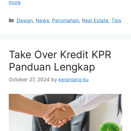
more
Categories
Design
,
News
,
Perumahan
,
Real Estate
,
Tips
Take Over Kredit KPR
Panduan Lengkap
October 27, 2024
by
keranjang ku