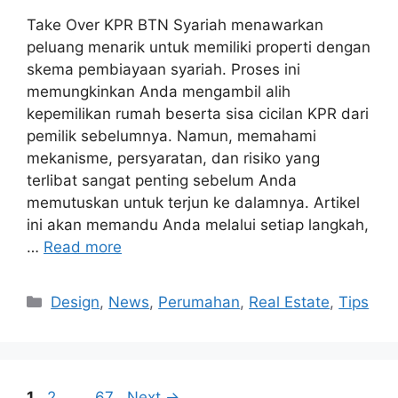
Take Over KPR BTN Syariah menawarkan
peluang menarik untuk memiliki properti dengan
skema pembiayaan syariah. Proses ini
memungkinkan Anda mengambil alih
kepemilikan rumah beserta sisa cicilan KPR dari
pemilik sebelumnya. Namun, memahami
mekanisme, persyaratan, dan risiko yang
terlibat sangat penting sebelum Anda
memutuskan untuk terjun ke dalamnya. Artikel
ini akan memandu Anda melalui setiap langkah,
…
Read more
Categories
Design
,
News
,
Perumahan
,
Real Estate
,
Tips
Page
Page
Page
1
2
…
67
Next
→