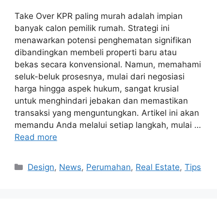
Take Over KPR paling murah adalah impian
banyak calon pemilik rumah. Strategi ini
menawarkan potensi penghematan signifikan
dibandingkan membeli properti baru atau
bekas secara konvensional. Namun, memahami
seluk-beluk prosesnya, mulai dari negosiasi
harga hingga aspek hukum, sangat krusial
untuk menghindari jebakan dan memastikan
transaksi yang menguntungkan. Artikel ini akan
memandu Anda melalui setiap langkah, mulai …
Read more
Categories
Design
,
News
,
Perumahan
,
Real Estate
,
Tips