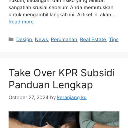
hukum, keuangan, dan risiko yang terlibat
sangatlah krusial sebelum Anda memutuskan
untuk mengambil langkah ini. Artikel ini akan …
Read more
Categories
Design
,
News
,
Perumahan
,
Real Estate
,
Tips
Take Over KPR Subsidi
Panduan Lengkap
October 27, 2024
by
keranjang ku