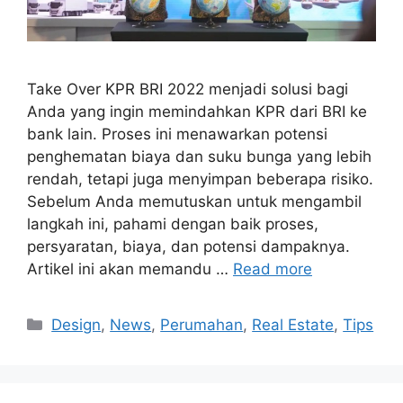
Take Over KPR BRI 2022 menjadi solusi bagi
Anda yang ingin memindahkan KPR dari BRI ke
bank lain. Proses ini menawarkan potensi
penghematan biaya dan suku bunga yang lebih
rendah, tetapi juga menyimpan beberapa risiko.
Sebelum Anda memutuskan untuk mengambil
langkah ini, pahami dengan baik proses,
persyaratan, biaya, dan potensi dampaknya.
Artikel ini akan memandu …
Read more
Categories
Design
,
News
,
Perumahan
,
Real Estate
,
Tips