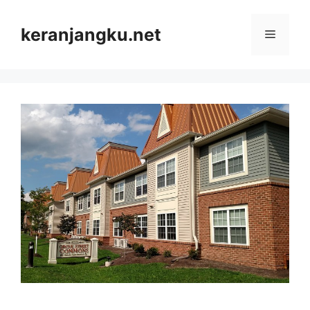
Skip
to
keranjangku.net
Menu
content