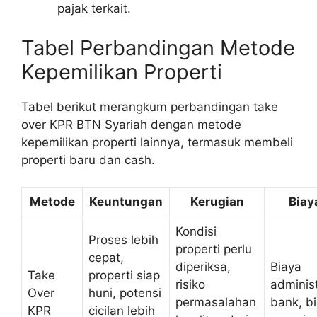
pajak terkait.
Tabel Perbandingan Metode
Kepemilikan Properti
Tabel berikut merangkum perbandingan take
over KPR BTN Syariah dengan metode
kepemilikan properti lainnya, termasuk membeli
properti baru dan cash.
Metode
Keuntungan
Kerugian
Biay
Kondisi
Proses lebih
properti perlu
cepat,
diperiksa,
Biaya
Take
properti siap
risiko
administ
Over
huni, potensi
permasalahan
bank, b
KPR
cicilan lebih