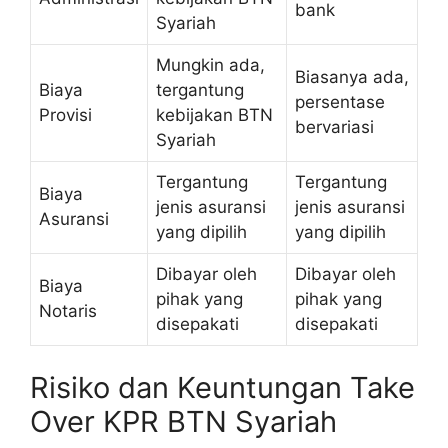
bank
Syariah
Mungkin ada,
Biasanya ada,
Biaya
tergantung
persentase
Provisi
kebijakan BTN
bervariasi
Syariah
Tergantung
Tergantung
Biaya
jenis asuransi
jenis asuransi
Asuransi
yang dipilih
yang dipilih
Dibayar oleh
Dibayar oleh
Biaya
pihak yang
pihak yang
Notaris
disepakati
disepakati
Risiko dan Keuntungan Take
Over KPR BTN Syariah