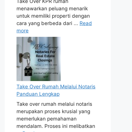
Take Over KPR rumah
menawarkan peluang menarik
untuk memiliki properti dengan
cara yang berbeda dari ...
Read
more
Take Over Rumah Melalui Notaris
Panduan Lengkap
Take over rumah melalui notaris
merupakan proses krusial yang
memerlukan pemahaman
mendalam. Proses ini melibatkan