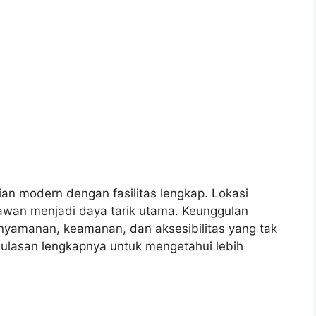
 modern dengan fasilitas lengkap. Lokasi
nawan menjadi daya tarik utama. Keunggulan
enyamanan, keamanan, dan aksesibilitas yang tak
k ulasan lengkapnya untuk mengetahui lebih