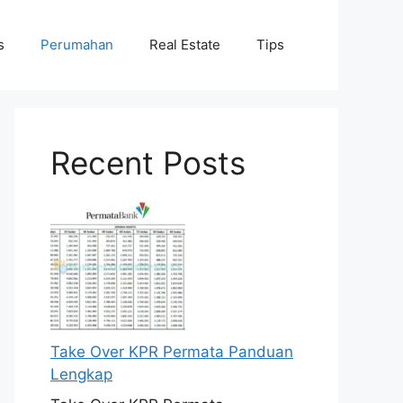
s
Perumahan
Real Estate
Tips
Recent Posts
Take Over KPR Permata Panduan
Lengkap