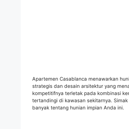
Apartemen Casablanca menawarkan hunian
strategis dan desain arsitektur yang me
kompetitifnya terletak pada kombinasi k
tertandingi di kawasan sekitarnya. Sima
banyak tentang hunian impian Anda ini.