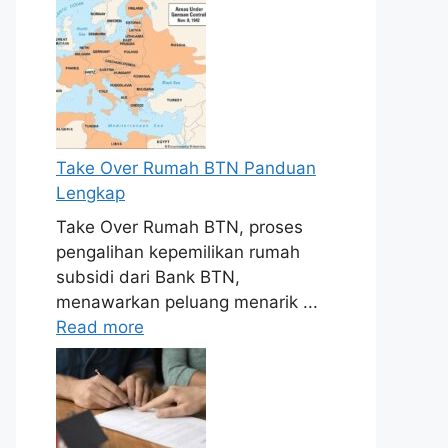
Take Over Rumah BTN Panduan
Lengkap
Take Over Rumah BTN, proses
pengalihan kepemilikan rumah
subsidi dari Bank BTN,
menawarkan peluang menarik ...
Read more