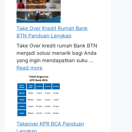
Take Over Kredit Rumah Bank
BTN Panduan Lengkap
Take Over kredit rumah Bank BTN
menjadi solusi menarik bagi Anda
yang ingin mendapatkan suku ...
Read more
Takeover KPR BCA Panduan
Lengkap