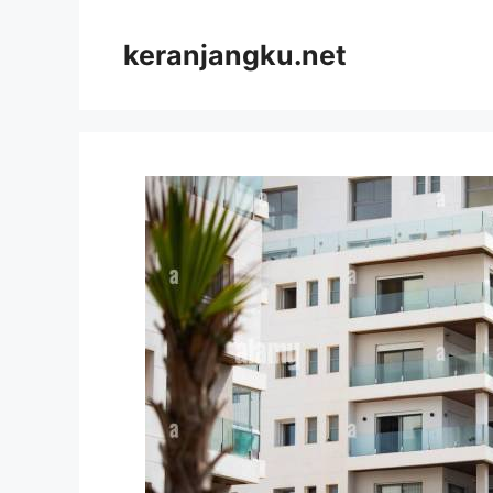
Skip
to
keranjangku.net
content