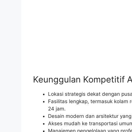
Keunggulan Kompetitif 
Lokasi strategis dekat dengan pusa
Fasilitas lengkap, termasuk kolam
24 jam.
Desain modern dan arsitektur yang
Akses mudah ke transportasi umu
Manajemen pengelolaan yang profe