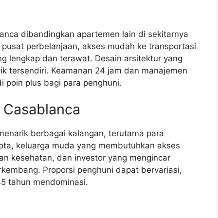
nca dibandingkan apartemen lain di sekitarnya
 pusat perbelanjaan, akses mudah ke transportasi
g lengkap dan terawat. Desain arsitektur yang
rik tersendiri. Keamanan 24 jam dan manajemen
i poin plus bagi para penghuni.
 Casablanca
enarik berbagai kalangan, terutama para
 kota, keluarga muda yang membutuhkan akses
dan kesehatan, dan investor yang mengincar
erkembang. Proporsi penghuni dapat bervariasi,
5 tahun mendominasi.