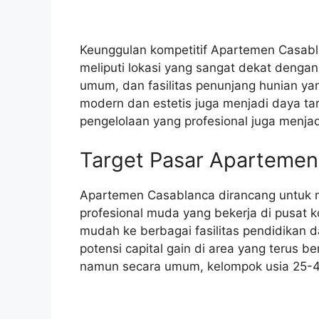
Keunggulan kompetitif Apartemen Casabla
meliputi lokasi yang sangat dekat dengan
umum, dan fasilitas penunjang hunian yan
modern dan estetis juga menjadi daya ta
pengelolaan yang profesional juga menjad
Target Pasar Apartemen
Apartemen Casablanca dirancang untuk m
profesional muda yang bekerja di pusat
mudah ke berbagai fasilitas pendidikan 
potensi capital gain di area yang terus b
namun secara umum, kelompok usia 25-4