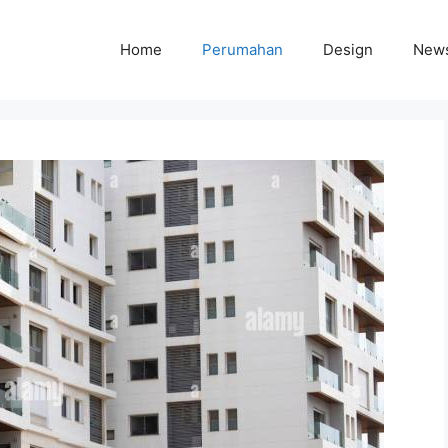
Home
Perumahan
Design
New