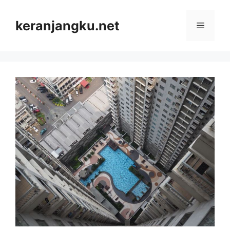
Skip
to
keranjangku.net
Menu
content