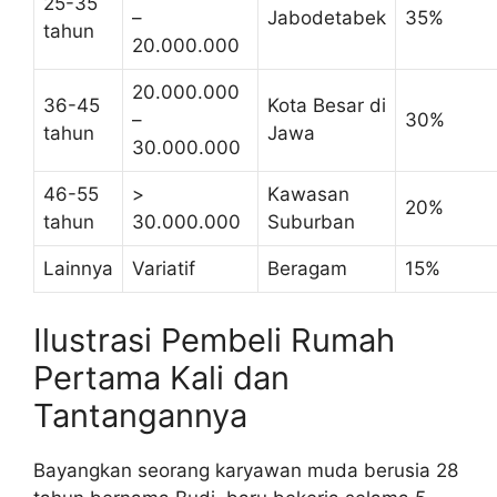
25-35
–
Jabodetabek
35%
tahun
20.000.000
20.000.000
36-45
Kota Besar di
–
30%
tahun
Jawa
30.000.000
46-55
>
Kawasan
20%
tahun
30.000.000
Suburban
Lainnya
Variatif
Beragam
15%
Ilustrasi Pembeli Rumah
Pertama Kali dan
Tantangannya
Bayangkan seorang karyawan muda berusia 28