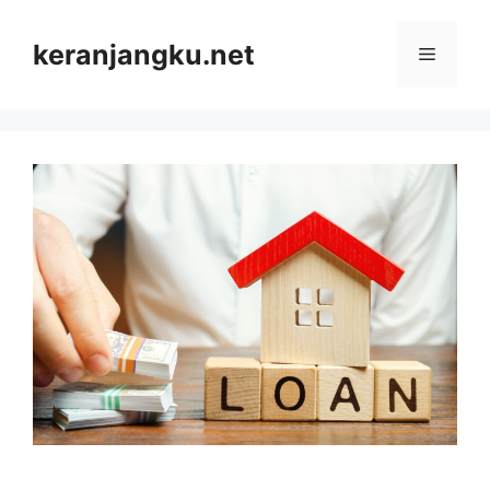
Skip
to
keranjangku.net
Menu
content