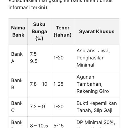
Konsultasikan langsung ke bank terkait untuk
informasi terkini):
Suku
Nama
Tenor
Bunga
Syarat Khusus
Bank
(tahun)
(%)
Asuransi Jiwa,
Bank
7.5 –
1-20
Penghasilan
A
9.5
Minimal
Agunan
Bank
7.8 – 10
1-25
Tambahan,
B
Rekening Giro
Bank
Bukti Kepemilikan
7.2 – 9
1-20
C
Tanah, Slip Gaji
Bank
DP Minimal 20%,
8 – 10.5
5-15