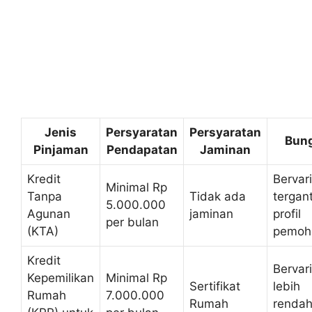
Jenis
Persyaratan
Persyaratan
Bun
Pinjaman
Pendapatan
Jaminan
Kredit
Bervari
Minimal Rp
Tanpa
Tidak ada
tergan
5.000.000
Agunan
jaminan
profil
per bulan
(KTA)
pemoh
Kredit
Bervari
Kepemilikan
Minimal Rp
Sertifikat
lebih
Rumah
7.000.000
Rumah
renda