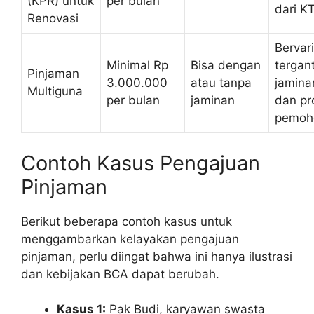
(KPR) untuk
per bulan
dari K
Renovasi
Bervari
Minimal Rp
Bisa dengan
tergan
Pinjaman
3.000.000
atau tanpa
jamina
Multiguna
per bulan
jaminan
dan pro
pemoh
Contoh Kasus Pengajuan
Pinjaman
Berikut beberapa contoh kasus untuk
menggambarkan kelayakan pengajuan
pinjaman, perlu diingat bahwa ini hanya ilustrasi
dan kebijakan BCA dapat berubah.
Kasus 1:
Pak Budi, karyawan swasta