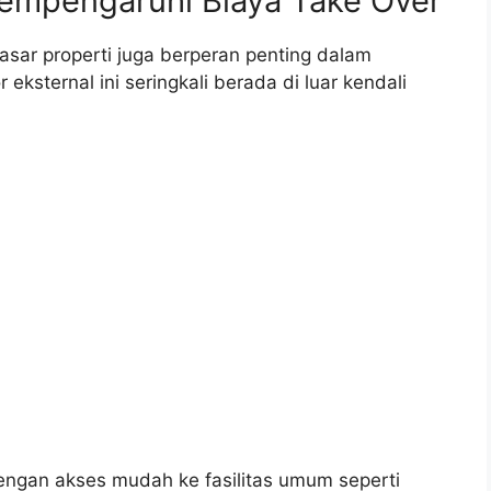
Mempengaruhi Biaya Take Over
 pasar properti juga berperan penting dalam
eksternal ini seringkali berada di luar kendali
engan akses mudah ke fasilitas umum seperti