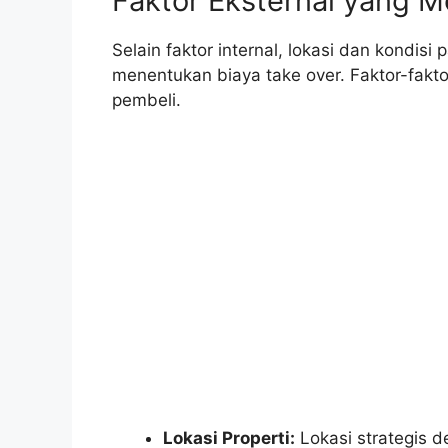
Faktor Eksternal yang 
Selain faktor internal, lokasi dan kondisi
menentukan biaya take over. Faktor-faktor 
pembeli.
Lokasi Properti:
Lokasi strategis d