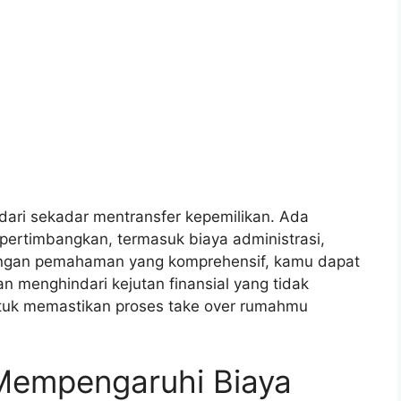
 dari sekadar mentransfer kepemilikan. Ada
ipertimbangkan, termasuk biaya administrasi,
 Dengan pemahaman yang komprehensif, kamu dapat
 menghindari kejutan finansial yang tidak
ntuk memastikan proses take over rumahmu
 Mempengaruhi Biaya