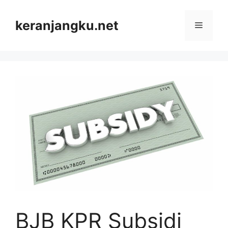
Skip
to
keranjangku.net
Menu
content
BJB KPR Subsidi