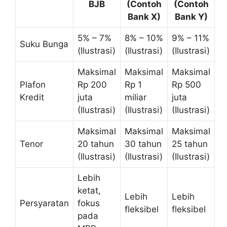
BJB
(Contoh
(Contoh
Bank X)
Bank Y)
5% – 7%
8% – 10%
9% – 11%
Suku Bunga
(Ilustrasi)
(Ilustrasi)
(Ilustrasi)
Maksimal
Maksimal
Maksimal
Plafon
Rp 200
Rp 1
Rp 500
Kredit
juta
miliar
juta
(Ilustrasi)
(Ilustrasi)
(Ilustrasi)
Maksimal
Maksimal
Maksimal
Tenor
20 tahun
30 tahun
25 tahun
(Ilustrasi)
(Ilustrasi)
(Ilustrasi)
Lebih
ketat,
Lebih
Lebih
Persyaratan
fokus
fleksibel
fleksibel
pada