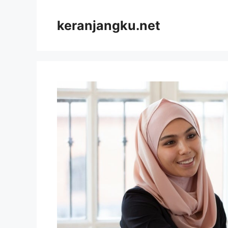
Skip
to
keranjangku.net
content