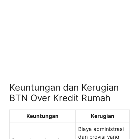
Keuntungan dan Kerugian
BTN Over Kredit Rumah
Keuntungan
Kerugian
Biaya administrasi
dan provisi yang