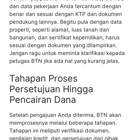
dan data pekerjaan Anda tercantum dengan
benar dan sesuai dengan KTP dan dokumen
pendukung lainnya. Begitu pula dengan data
properti, seperti alamat, luas tanah dan
bangunan, dan sertifikat kepemilikan, harus
sesuai dengan dokumen yang dilampirkan.
Jangan ragu untuk meminta klarifikasi kepada
petugas BTN jika ada hal yang kurang jelas.
Tahapan Proses
Persetujuan Hingga
Pencairan Dana
Setelah pengajuan Anda diterima, BTN akan
memprosesnya melalui beberapa tahapan.
Tahapan ini meliputi verifikasi dokumen,
penilaian kredit, dan persetujuan dari pihak