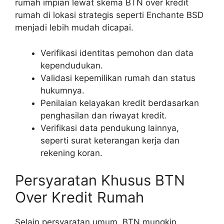
rumah impian lewat skema BTN over kredit
rumah di lokasi strategis seperti Enchante BSD
menjadi lebih mudah dicapai.
Verifikasi identitas pemohon dan data
kependudukan.
Validasi kepemilikan rumah dan status
hukumnya.
Penilaian kelayakan kredit berdasarkan
penghasilan dan riwayat kredit.
Verifikasi data pendukung lainnya,
seperti surat keterangan kerja dan
rekening koran.
Persyaratan Khusus BTN
Over Kredit Rumah
Selain persyaratan umum, BTN mungkin