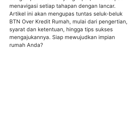
menavigasi setiap tahapan dengan lancar.
Artikel ini akan mengupas tuntas seluk-beluk
BTN Over Kredit Rumah, mulai dari pengertian,
syarat dan ketentuan, hingga tips sukses
mengajukannya. Siap mewujudkan impian
rumah Anda?