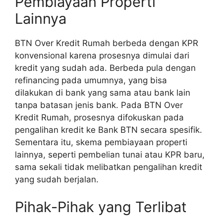
Pembiayaan Properti
Lainnya
BTN Over Kredit Rumah berbeda dengan KPR
konvensional karena prosesnya dimulai dari
kredit yang sudah ada. Berbeda pula dengan
refinancing pada umumnya, yang bisa
dilakukan di bank yang sama atau bank lain
tanpa batasan jenis bank. Pada BTN Over
Kredit Rumah, prosesnya difokuskan pada
pengalihan kredit ke Bank BTN secara spesifik.
Sementara itu, skema pembiayaan properti
lainnya, seperti pembelian tunai atau KPR baru,
sama sekali tidak melibatkan pengalihan kredit
yang sudah berjalan.
Pihak-Pihak yang Terlibat