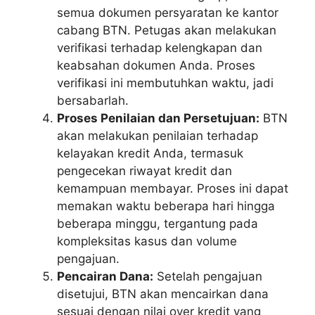
semua dokumen persyaratan ke kantor
cabang BTN. Petugas akan melakukan
verifikasi terhadap kelengkapan dan
keabsahan dokumen Anda. Proses
verifikasi ini membutuhkan waktu, jadi
bersabarlah.
Proses Penilaian dan Persetujuan:
BTN
akan melakukan penilaian terhadap
kelayakan kredit Anda, termasuk
pengecekan riwayat kredit dan
kemampuan membayar. Proses ini dapat
memakan waktu beberapa hari hingga
beberapa minggu, tergantung pada
kompleksitas kasus dan volume
pengajuan.
Pencairan Dana:
Setelah pengajuan
disetujui, BTN akan mencairkan dana
sesuai dengan nilai over kredit yang