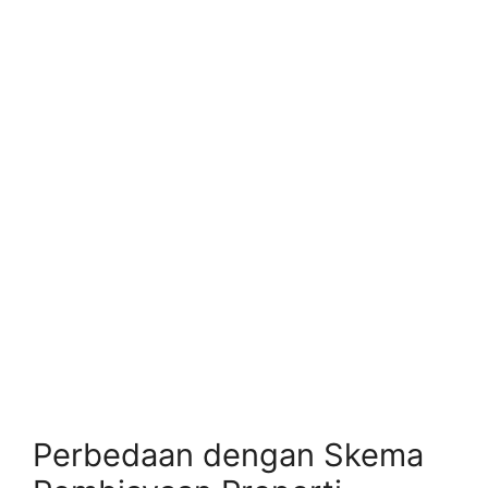
Perbedaan dengan Skema