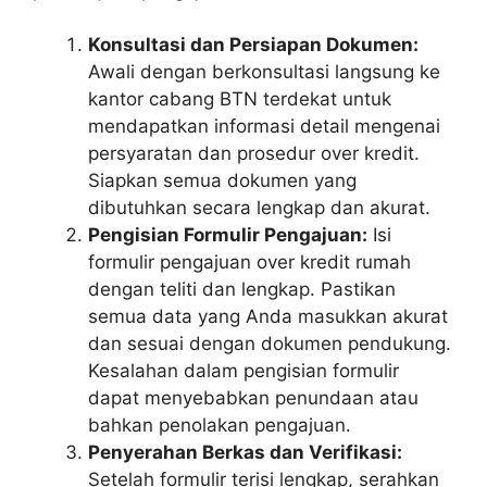
Konsultasi dan Persiapan Dokumen:
Awali dengan berkonsultasi langsung ke
kantor cabang BTN terdekat untuk
mendapatkan informasi detail mengenai
persyaratan dan prosedur over kredit.
Siapkan semua dokumen yang
dibutuhkan secara lengkap dan akurat.
Pengisian Formulir Pengajuan:
Isi
formulir pengajuan over kredit rumah
dengan teliti dan lengkap. Pastikan
semua data yang Anda masukkan akurat
dan sesuai dengan dokumen pendukung.
Kesalahan dalam pengisian formulir
dapat menyebabkan penundaan atau
bahkan penolakan pengajuan.
Penyerahan Berkas dan Verifikasi:
Setelah formulir terisi lengkap, serahkan