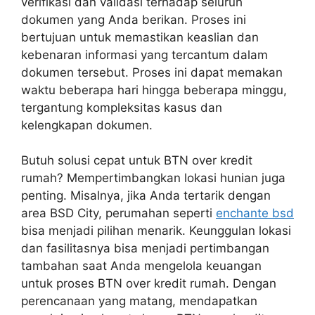
verifikasi dan validasi terhadap seluruh
dokumen yang Anda berikan. Proses ini
bertujuan untuk memastikan keaslian dan
kebenaran informasi yang tercantum dalam
dokumen tersebut. Proses ini dapat memakan
waktu beberapa hari hingga beberapa minggu,
tergantung kompleksitas kasus dan
kelengkapan dokumen.
Butuh solusi cepat untuk BTN over kredit
rumah? Mempertimbangkan lokasi hunian juga
penting. Misalnya, jika Anda tertarik dengan
area BSD City, perumahan seperti
enchante bsd
bisa menjadi pilihan menarik. Keunggulan lokasi
dan fasilitasnya bisa menjadi pertimbangan
tambahan saat Anda mengelola keuangan
untuk proses BTN over kredit rumah. Dengan
perencanaan yang matang, mendapatkan