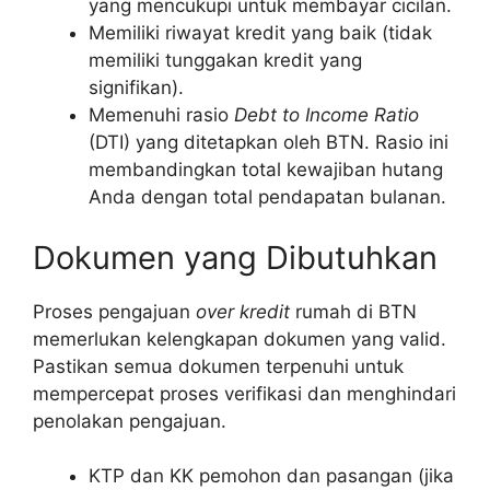
yang mencukupi untuk membayar cicilan.
Memiliki riwayat kredit yang baik (tidak
memiliki tunggakan kredit yang
signifikan).
Memenuhi rasio
Debt to Income Ratio
(DTI) yang ditetapkan oleh BTN. Rasio ini
membandingkan total kewajiban hutang
Anda dengan total pendapatan bulanan.
Dokumen yang Dibutuhkan
Proses pengajuan
over kredit
rumah di BTN
memerlukan kelengkapan dokumen yang valid.
Pastikan semua dokumen terpenuhi untuk
mempercepat proses verifikasi dan menghindari
penolakan pengajuan.
KTP dan KK pemohon dan pasangan (jika