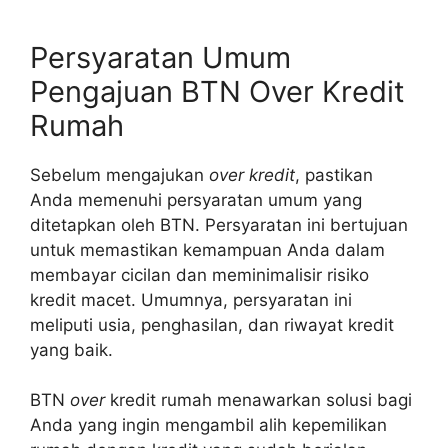
Persyaratan Umum
Pengajuan BTN Over Kredit
Rumah
Sebelum mengajukan
over kredit
, pastikan
Anda memenuhi persyaratan umum yang
ditetapkan oleh BTN. Persyaratan ini bertujuan
untuk memastikan kemampuan Anda dalam
membayar cicilan dan meminimalisir risiko
kredit macet. Umumnya, persyaratan ini
meliputi usia, penghasilan, dan riwayat kredit
yang baik.
BTN
over
kredit rumah menawarkan solusi bagi
Anda yang ingin mengambil alih kepemilikan