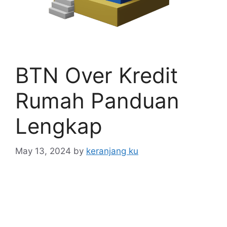
BTN Over Kredit
Rumah Panduan
Lengkap
May 13, 2024
by
keranjang ku