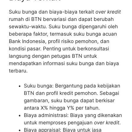
Suku bunga dan biaya-biaya terkait
over kredit
rumah di BTN bervariasi dan dapat berubah
sewaktu-waktu. Suku bunga dipengaruhi oleh
beberapa faktor, termasuk suku bunga acuan
Bank Indonesia, profil risiko pemohon, dan
kondisi pasar. Penting untuk berkonsultasi
langsung dengan petugas BTN untuk
mendapatkan informasi suku bunga dan biaya
terbaru.
Suku bunga: Bergantung pada kebijakan
BTN dan profil kredit pemohon. Sebagai
gambaran, suku bunga dapat berkisar
antara X% hingga Y% per tahun.
Biaya administrasi: Biaya yang dikenakan
untuk memproses pengajuan
over kredit
.
Biaya appraisal: Biaya untuk jasa