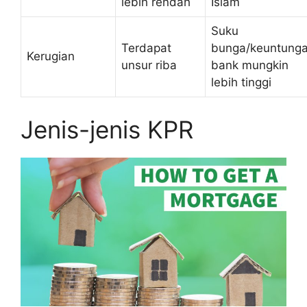
lebih rendah
Islam
Suku
Terdapat
bunga/keuntung
Kerugian
unsur riba
bank mungkin
lebih tinggi
Jenis-jenis KPR