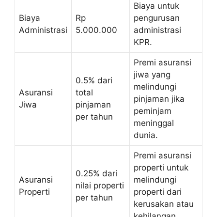
Biaya untuk
Biaya
Rp
pengurusan
Administrasi
5.000.000
administrasi
KPR.
Premi asuransi
jiwa yang
0.5% dari
melindungi
Asuransi
total
pinjaman jika
Jiwa
pinjaman
peminjam
per tahun
meninggal
dunia.
Premi asuransi
properti untuk
0.25% dari
Asuransi
melindungi
nilai properti
Properti
properti dari
per tahun
kerusakan atau
kehilangan.