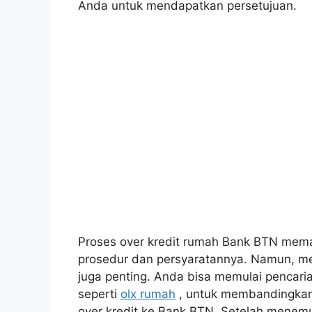
Anda untuk mendapatkan persetujuan.
Proses over kredit rumah Bank BTN mem
prosedur dan persyaratannya. Namun, men
juga penting. Anda bisa memulai pencarian
seperti
olx rumah
, untuk membandingkan 
over kredit ke Bank BTN. Setelah menemu