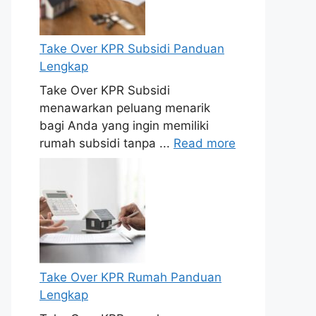
Take Over KPR Subsidi Panduan
Lengkap
Take Over KPR Subsidi
menawarkan peluang menarik
bagi Anda yang ingin memiliki
rumah subsidi tanpa ...
Read more
Take Over KPR Rumah Panduan
Lengkap