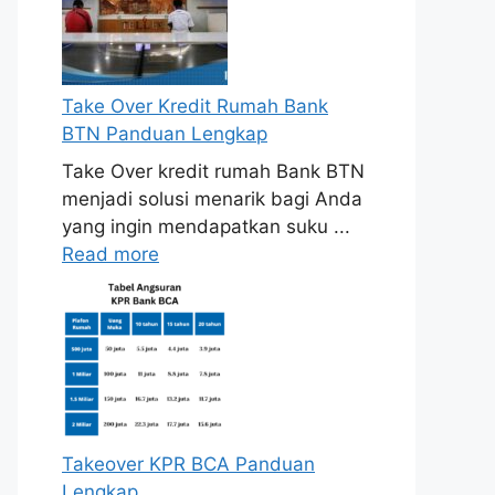
Take Over Kredit Rumah Bank
BTN Panduan Lengkap
Take Over kredit rumah Bank BTN
menjadi solusi menarik bagi Anda
yang ingin mendapatkan suku ...
Read more
Takeover KPR BCA Panduan
Lengkap