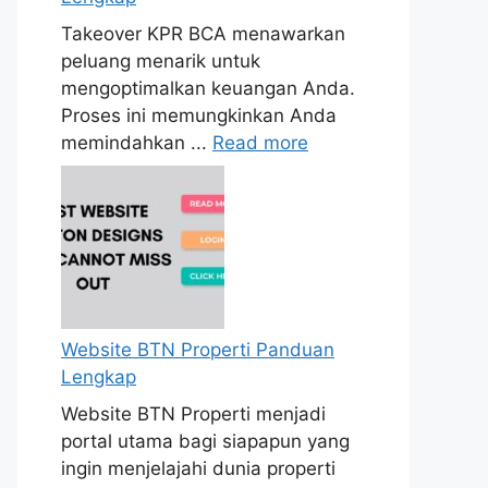
Takeover KPR BCA menawarkan
peluang menarik untuk
mengoptimalkan keuangan Anda.
Proses ini memungkinkan Anda
memindahkan ...
Read more
Website BTN Properti Panduan
Lengkap
Website BTN Properti menjadi
portal utama bagi siapapun yang
ingin menjelajahi dunia properti