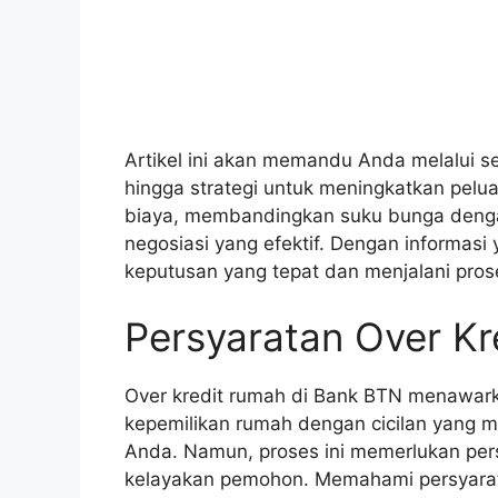
Artikel ini akan memandu Anda melalui s
hingga strategi untuk meningkatkan pelu
biaya, membandingkan suku bunga dengan
negosiasi yang efektif. Dengan informas
keputusan yang tepat dan menjalani prose
Persyaratan Over K
Over kredit rumah di Bank BTN menawarka
kepemilikan rumah dengan cicilan yang m
Anda. Namun, proses ini memerlukan per
kelayakan pemohon. Memahami persyarata