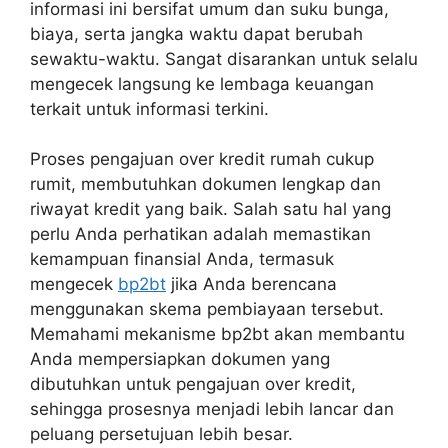
informasi ini bersifat umum dan suku bunga,
biaya, serta jangka waktu dapat berubah
sewaktu-waktu. Sangat disarankan untuk selalu
mengecek langsung ke lembaga keuangan
terkait untuk informasi terkini.
Proses pengajuan over kredit rumah cukup
rumit, membutuhkan dokumen lengkap dan
riwayat kredit yang baik. Salah satu hal yang
perlu Anda perhatikan adalah memastikan
kemampuan finansial Anda, termasuk
mengecek
bp2bt
jika Anda berencana
menggunakan skema pembiayaan tersebut.
Memahami mekanisme bp2bt akan membantu
Anda mempersiapkan dokumen yang
dibutuhkan untuk pengajuan over kredit,
sehingga prosesnya menjadi lebih lancar dan
peluang persetujuan lebih besar.