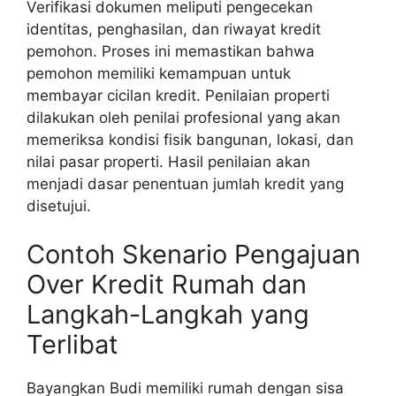
Verifikasi dokumen meliputi pengecekan
identitas, penghasilan, dan riwayat kredit
pemohon. Proses ini memastikan bahwa
pemohon memiliki kemampuan untuk
membayar cicilan kredit. Penilaian properti
dilakukan oleh penilai profesional yang akan
memeriksa kondisi fisik bangunan, lokasi, dan
nilai pasar properti. Hasil penilaian akan
menjadi dasar penentuan jumlah kredit yang
disetujui.
Contoh Skenario Pengajuan
Over Kredit Rumah dan
Langkah-Langkah yang
Terlibat
Bayangkan Budi memiliki rumah dengan sisa