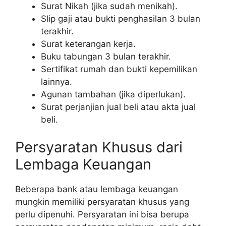
Surat Nikah (jika sudah menikah).
Slip gaji atau bukti penghasilan 3 bulan
terakhir.
Surat keterangan kerja.
Buku tabungan 3 bulan terakhir.
Sertifikat rumah dan bukti kepemilikan
lainnya.
Agunan tambahan (jika diperlukan).
Surat perjanjian jual beli atau akta jual
beli.
Persyaratan Khusus dari
Lembaga Keuangan
Beberapa bank atau lembaga keuangan
mungkin memiliki persyaratan khusus yang
perlu dipenuhi. Persyaratan ini bisa berupa