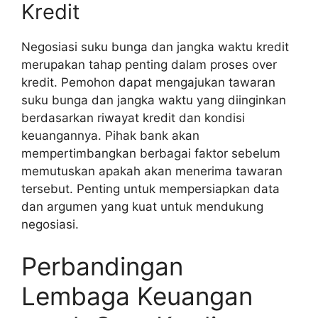
Kredit
Negosiasi suku bunga dan jangka waktu kredit
merupakan tahap penting dalam proses over
kredit. Pemohon dapat mengajukan tawaran
suku bunga dan jangka waktu yang diinginkan
berdasarkan riwayat kredit dan kondisi
keuangannya. Pihak bank akan
mempertimbangkan berbagai faktor sebelum
memutuskan apakah akan menerima tawaran
tersebut. Penting untuk mempersiapkan data
dan argumen yang kuat untuk mendukung
negosiasi.
Perbandingan
Lembaga Keuangan