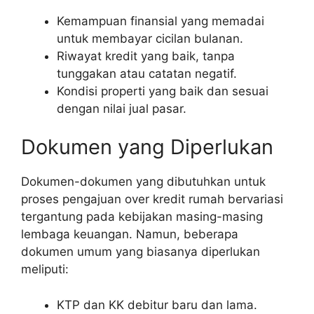
Kemampuan finansial yang memadai
untuk membayar cicilan bulanan.
Riwayat kredit yang baik, tanpa
tunggakan atau catatan negatif.
Kondisi properti yang baik dan sesuai
dengan nilai jual pasar.
Dokumen yang Diperlukan
Dokumen-dokumen yang dibutuhkan untuk
proses pengajuan over kredit rumah bervariasi
tergantung pada kebijakan masing-masing
lembaga keuangan. Namun, beberapa
dokumen umum yang biasanya diperlukan
meliputi:
KTP dan KK debitur baru dan lama.