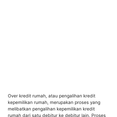
Over kredit rumah, atau pengalihan kredit
kepemilikan rumah, merupakan proses yang
melibatkan pengalihan kepemilikan kredit
rumah dari satu debitur ke debitur lain. Proses