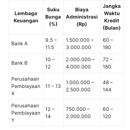
Jangka
Suku
Biaya
Lembaga
Waktu
Bunga
Administrasi
Keuangan
Kredit
(%)
(Rp)
(Bulan)
9.5 –
1.500.000 –
60 –
Bank A
11.5
3.000.000
180
10 –
2.000.000 –
72 –
Bank B
12
4.000.000
180
Perusahaan
1.000.000 –
48 –
Pembiayaan
11 – 13
2.500.000
144
X
Perusahaan
12 –
750.000 –
60 –
Pembiayaan
14
2.000.000
120
Y