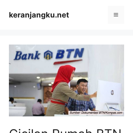
Skip
to
keranjangku.net
Menu
content