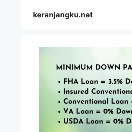
Skip
to
keranjangku.net
content