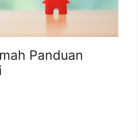
umah Panduan
i