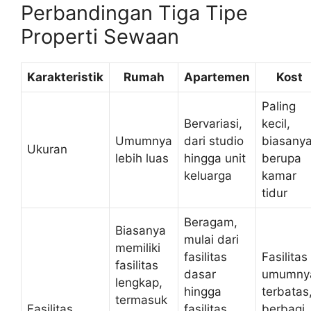
Perbandingan Tiga Tipe
Properti Sewaan
Karakteristik
Rumah
Apartemen
Kost
Paling
Bervariasi,
kecil,
Umumnya
dari studio
biasany
Ukuran
lebih luas
hingga unit
berupa
keluarga
kamar
tidur
Beragam,
Biasanya
mulai dari
memiliki
fasilitas
Fasilitas
fasilitas
dasar
umumny
lengkap,
hingga
terbatas
termasuk
Fasilitas
fasilitas
berbagi