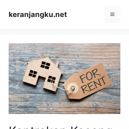
Skip
to
keranjangku.net
Menu
content