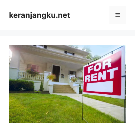
Skip
to
keranjangku.net
Menu
content