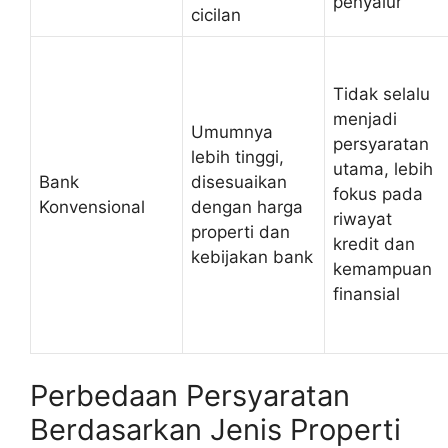
penyalur
cicilan
Tidak selalu
menjadi
Umumnya
persyaratan
lebih tinggi,
utama, lebih
Bank
disesuaikan
fokus pada
Konvensional
dengan harga
riwayat
properti dan
kredit dan
kebijakan bank
kemampuan
finansial
Perbedaan Persyaratan
Berdasarkan Jenis Properti