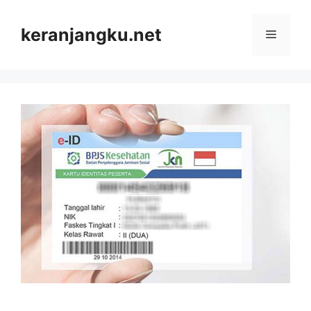
Skip
to
keranjangku.net
Menu
content