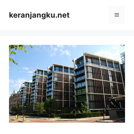
Skip
to
keranjangku.net
Menu
content