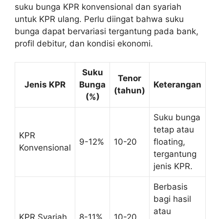
suku bunga KPR konvensional dan syariah
untuk KPR ulang. Perlu diingat bahwa suku
bunga dapat bervariasi tergantung pada bank,
profil debitur, dan kondisi ekonomi.
Suku
Tenor
Jenis KPR
Bunga
Keterangan
(tahun)
(%)
Suku bunga
tetap atau
KPR
9-12%
10-20
floating,
Konvensional
tergantung
jenis KPR.
Berbasis
bagi hasil
atau
KPR Syariah
8-11%
10-20