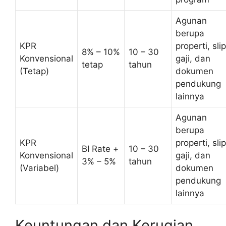
Agunan
berupa
KPR
properti, slip
8% – 10%
10 – 30
Konvensional
gaji, dan
tetap
tahun
(Tetap)
dokumen
pendukung
lainnya
Agunan
berupa
KPR
properti, slip
BI Rate +
10 – 30
Konvensional
gaji, dan
3% – 5%
tahun
(Variabel)
dokumen
pendukung
lainnya
Keuntungan dan Kerugian