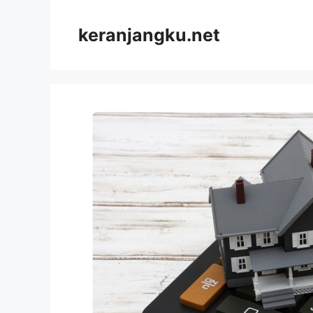
Skip
to
keranjangku.net
content