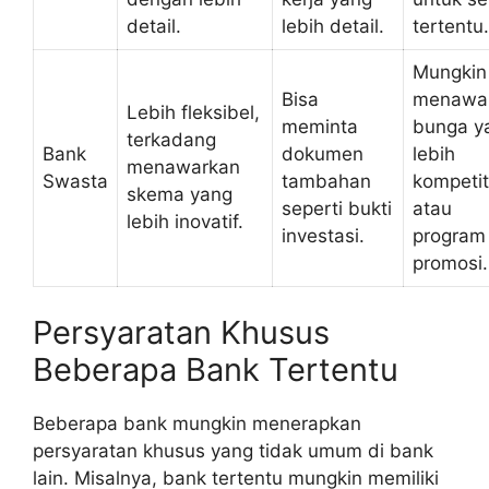
detail.
lebih detail.
tertentu.
Mungkin
Bisa
menawa
Lebih fleksibel,
meminta
bunga y
terkadang
Bank
dokumen
lebih
menawarkan
Swasta
tambahan
kompetit
skema yang
seperti bukti
atau
lebih inovatif.
investasi.
program
promosi.
Persyaratan Khusus
Beberapa Bank Tertentu
Beberapa bank mungkin menerapkan
persyaratan khusus yang tidak umum di bank
lain. Misalnya, bank tertentu mungkin memiliki