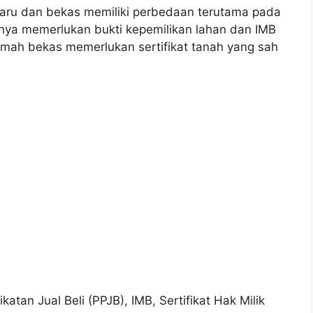
aru dan bekas memiliki perbedaan terutama pada
a memerlukan bukti kepemilikan lahan dan IMB
umah bekas memerlukan sertifikat tanah yang sah
katan Jual Beli (PPJB), IMB, Sertifikat Hak Milik