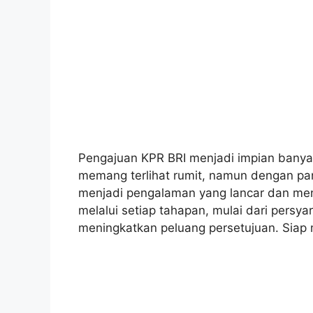
Pengajuan KPR BRI menjadi impian banya
memang terlihat rumit, namun dengan pa
menjadi pengalaman yang lancar dan me
melalui setiap tahapan, mulai dari persyar
meningkatkan peluang persetujuan. Sia