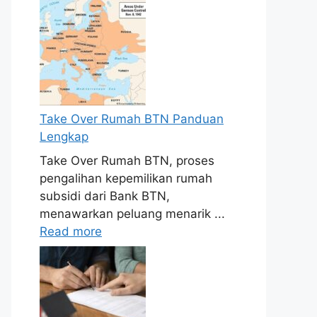
Take Over Rumah BTN Panduan
Lengkap
Take Over Rumah BTN, proses
pengalihan kepemilikan rumah
subsidi dari Bank BTN,
menawarkan peluang menarik ...
Read more