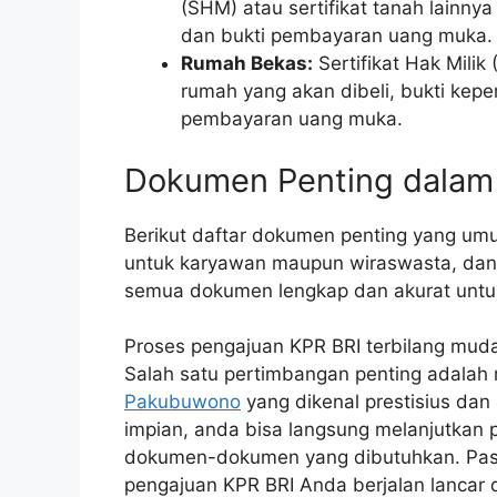
(SHM) atau sertifikat tanah lainny
dan bukti pembayaran uang muka.
Rumah Bekas:
Sertifikat Hak Milik
rumah yang akan dibeli, bukti kepe
pembayaran uang muka.
Dokumen Penting dalam
Berikut daftar dokumen penting yang um
untuk karyawan maupun wiraswasta, dan
semua dokumen lengkap dan akurat untu
Proses pengajuan KPR BRI terbilang mu
Salah satu pertimbangan penting adalah 
Pakubuwono
yang dikenal prestisius dan 
impian, anda bisa langsung melanjutkan
dokumen-dokumen yang dibutuhkan. Past
pengajuan KPR BRI Anda berjalan lancar 