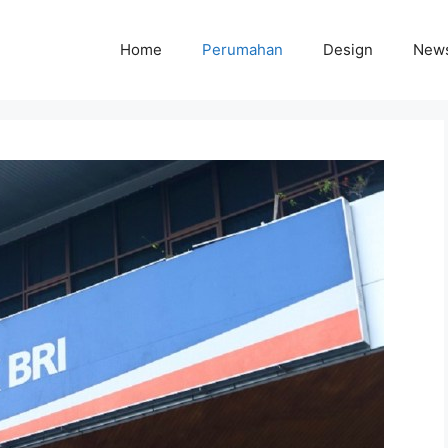
Home
Perumahan
Design
New