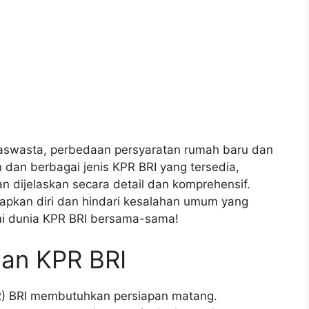
raswasta, perbedaan persyaratan rumah baru dan
n dan berbagai jenis KPR BRI yang tersedia,
 dijelaskan secara detail dan komprehensif.
apkan diri dan hindari kesalahan umum yang
ami dunia KPR BRI bersama-sama!
uan KPR BRI
R) BRI membutuhkan persiapan matang.