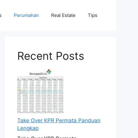
s
Perumahan
Real Estate
Tips
Recent Posts
Take Over KPR Permata Panduan
Lengkap