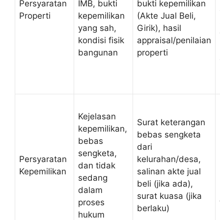
Persyaratan
IMB, bukti
bukti kepemilikan
Properti
kepemilikan
(Akte Jual Beli,
yang sah,
Girik), hasil
kondisi fisik
appraisal/penilaian
bangunan
properti
Kejelasan
Surat keterangan
kepemilikan,
bebas sengketa
bebas
dari
sengketa,
Persyaratan
kelurahan/desa,
dan tidak
Kepemilikan
salinan akte jual
sedang
beli (jika ada),
dalam
surat kuasa (jika
proses
berlaku)
hukum