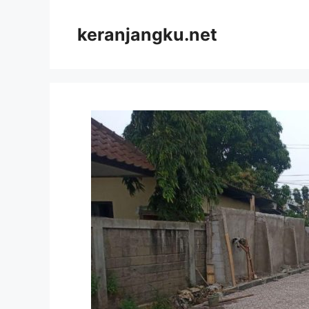
Skip
to
keranjangku.net
content