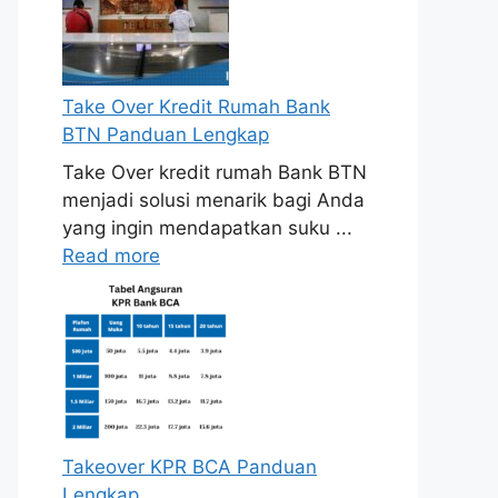
Take Over Kredit Rumah Bank
BTN Panduan Lengkap
Take Over kredit rumah Bank BTN
menjadi solusi menarik bagi Anda
yang ingin mendapatkan suku ...
Read more
Takeover KPR BCA Panduan
Lengkap