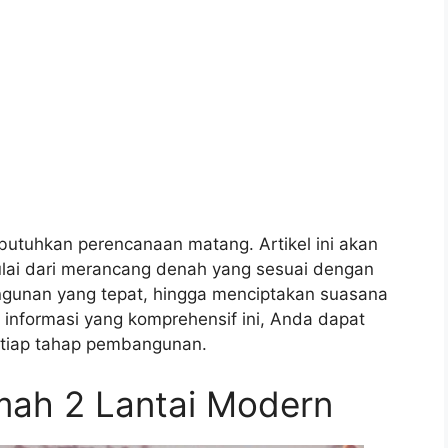
tuhkan perencanaan matang. Artikel ini akan
ulai dari merancang denah yang sesuai dengan
angunan yang tepat, hingga menciptakan suasana
 informasi yang komprehensif ini, Anda dapat
tiap tahap pembangunan.
mah 2 Lantai Modern