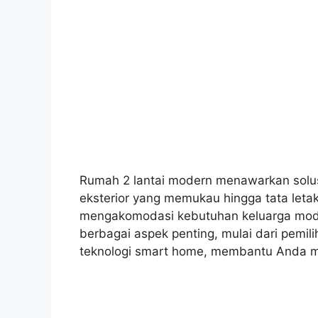
Rumah 2 lantai modern menawarkan solusi
eksterior yang memukau hingga tata letak 
mengakomodasi kebutuhan keluarga mod
berbagai aspek penting, mulai dari pemil
teknologi smart home, membantu Anda m