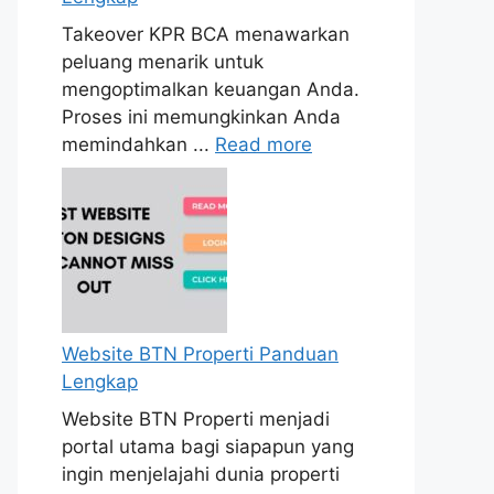
Takeover KPR BCA menawarkan
peluang menarik untuk
mengoptimalkan keuangan Anda.
Proses ini memungkinkan Anda
memindahkan ...
Read more
Website BTN Properti Panduan
Lengkap
Website BTN Properti menjadi
portal utama bagi siapapun yang
ingin menjelajahi dunia properti