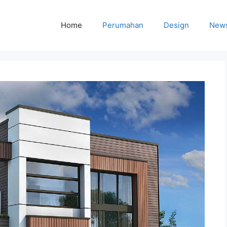
Home
Perumahan
Design
New