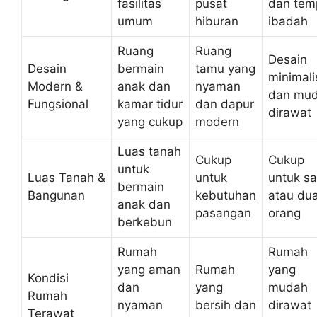
fasilitas
pusat
dan tem
umum
hiburan
ibadah
Ruang
Ruang
Desain
Desain
bermain
tamu yang
minimali
Modern &
anak dan
nyaman
dan mu
Fungsional
kamar tidur
dan dapur
dirawat
yang cukup
modern
Luas tanah
Cukup
Cukup
untuk
Luas Tanah &
untuk
untuk sa
bermain
Bangunan
kebutuhan
atau du
anak dan
pasangan
orang
berkebun
Rumah
Rumah
yang aman
Rumah
yang
Kondisi
dan
yang
mudah
Rumah
nyaman
bersih dan
dirawat
Terawat