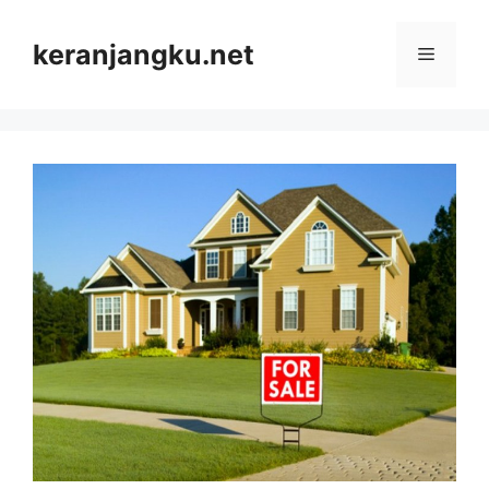
Skip
to
keranjangku.net
Menu
content