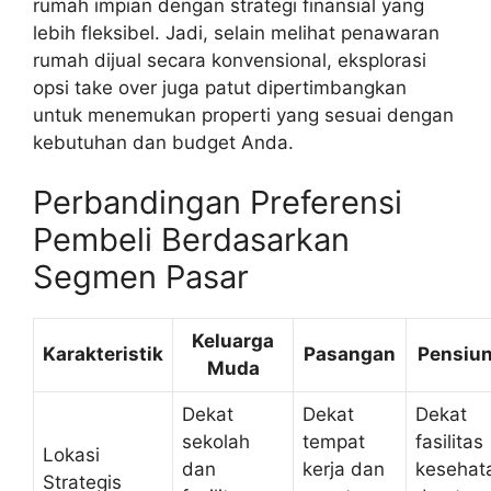
rumah impian dengan strategi finansial yang
lebih fleksibel. Jadi, selain melihat penawaran
rumah dijual secara konvensional, eksplorasi
opsi take over juga patut dipertimbangkan
untuk menemukan properti yang sesuai dengan
kebutuhan dan budget Anda.
Perbandingan Preferensi
Pembeli Berdasarkan
Segmen Pasar
Keluarga
Karakteristik
Pasangan
Pensiu
Muda
Dekat
Dekat
Dekat
sekolah
tempat
fasilitas
Lokasi
dan
kerja dan
kesehat
Strategis