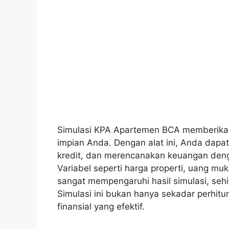
Simulasi KPA Apartemen BCA memberikan
impian Anda. Dengan alat ini, Anda dapa
kredit, dan merencanakan keuangan den
Variabel seperti harga properti, uang mu
sangat mempengaruhi hasil simulasi, sehi
Simulasi ini bukan hanya sekadar perhitu
finansial yang efektif.