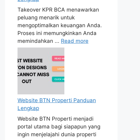
Takeover KPR BCA menawarkan
peluang menarik untuk
mengoptimalkan keuangan Anda.
Proses ini memungkinkan Anda
memindahkan ...
Read more
Website BTN Properti Panduan
Lengkap
Website BTN Properti menjadi
portal utama bagi siapapun yang
ingin menjelajahi dunia properti