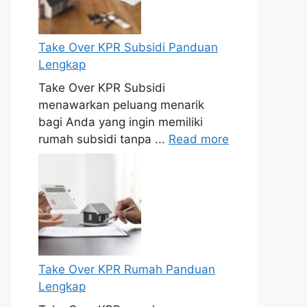
Take Over KPR Subsidi Panduan
Lengkap
Take Over KPR Subsidi
menawarkan peluang menarik
bagi Anda yang ingin memiliki
rumah subsidi tanpa ...
Read more
Take Over KPR Rumah Panduan
Lengkap