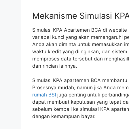
Mekanisme Simulasi KP
Simulasi KPA Apartemen BCA di website
variabel kunci yang akan memengaruhi per
Anda akan diminta untuk memasukkan info
waktu kredit yang diinginkan, dan siste
memproses data tersebut dan menghasilkan
dan rincian lainnya.
Simulasi KPA apartemen BCA membantu A
Prosesnya mudah, namun jika Anda mempe
rumah BSI
juga penting untuk perbandin
dapat membuat keputusan yang tepat dan
sebelum kembali ke simulasi KPA apart
dengan kemampuan bayar.