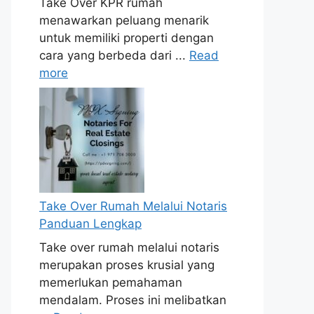
Take Over KPR rumah
menawarkan peluang menarik
untuk memiliki properti dengan
cara yang berbeda dari ...
Read
more
Take Over Rumah Melalui Notaris
Panduan Lengkap
Take over rumah melalui notaris
merupakan proses krusial yang
memerlukan pemahaman
mendalam. Proses ini melibatkan