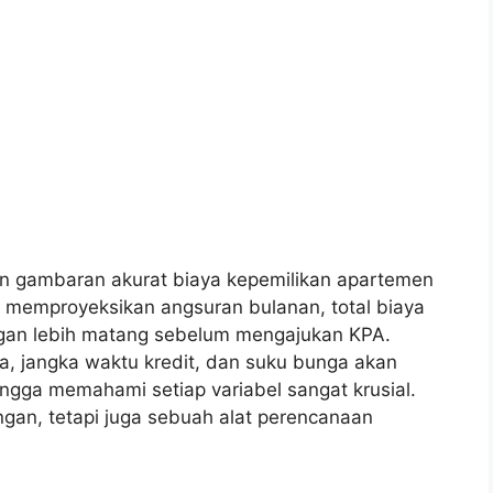
 gambaran akurat biaya kepemilikan apartemen
t memproyeksikan angsuran bulanan, total biaya
gan lebih matang sebelum mengajukan KPA.
ka, jangka waktu kredit, dan suku bunga akan
ngga memahami setiap variabel sangat krusial.
ngan, tetapi juga sebuah alat perencanaan