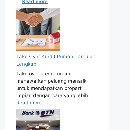
...
Read more
Take Over Kredit Rumah Panduan
Lengkap
Take over kredit rumah
menawarkan peluang menarik
untuk mendapatkan properti
impian dengan cara yang lebih ...
Read more