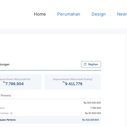
Home
Perumahan
Design
New