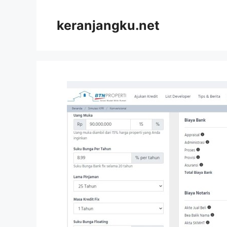
Skip
to
keranjangku.net
content