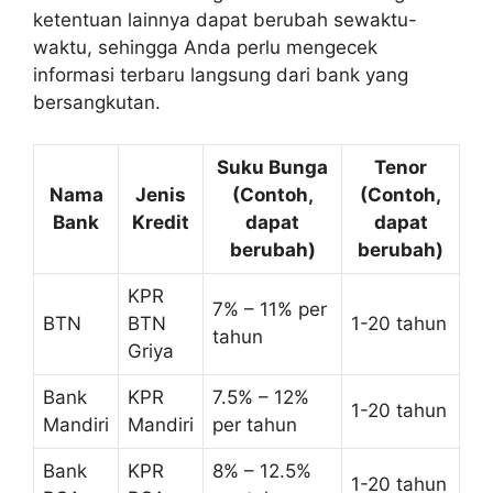
ketentuan lainnya dapat berubah sewaktu-
waktu, sehingga Anda perlu mengecek
informasi terbaru langsung dari bank yang
bersangkutan.
Suku Bunga
Tenor
Nama
Jenis
(Contoh,
(Contoh,
Bank
Kredit
dapat
dapat
berubah)
berubah)
KPR
7% – 11% per
BTN
BTN
1-20 tahun
tahun
Griya
Bank
KPR
7.5% – 12%
1-20 tahun
Mandiri
Mandiri
per tahun
Bank
KPR
8% – 12.5%
1-20 tahun