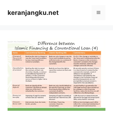
Skip
to
keranjangku.net
Menu
content