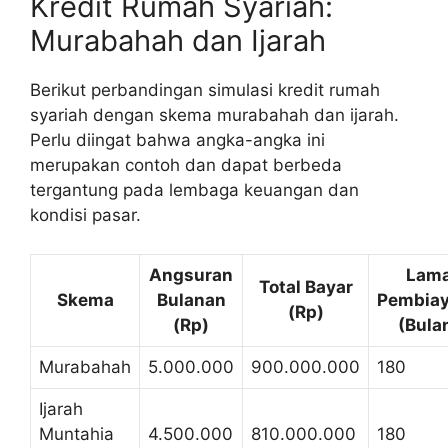
Kredit Rumah Syariah:
Murabahah dan Ijarah
Berikut perbandingan simulasi kredit rumah
syariah dengan skema murabahah dan ijarah.
Perlu diingat bahwa angka-angka ini
merupakan contoh dan dapat berbeda
tergantung pada lembaga keuangan dan
kondisi pasar.
Angsuran
Lam
Total Bayar
Skema
Bulanan
Pembia
(Rp)
(Rp)
(Bula
Murabahah
5.000.000
900.000.000
180
Ijarah
Muntahia
4.500.000
810.000.000
180