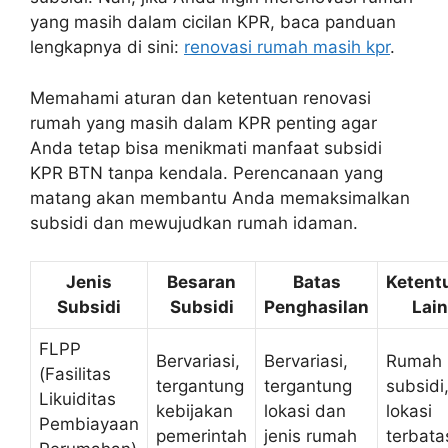
yang masih dalam cicilan KPR, baca panduan
lengkapnya di sini:
renovasi rumah masih kpr
.
Memahami aturan dan ketentuan renovasi
rumah yang masih dalam KPR penting agar
Anda tetap bisa menikmati manfaat subsidi
KPR BTN tanpa kendala. Perencanaan yang
matang akan membantu Anda memaksimalkan
subsidi dan mewujudkan rumah idaman.
Jenis
Besaran
Batas
Ketent
Subsidi
Subsidi
Penghasilan
Lain
FLPP
Bervariasi,
Bervariasi,
Rumah
(Fasilitas
tergantung
tergantung
subsidi
Likuiditas
kebijakan
lokasi dan
lokasi
Pembiayaan
pemerintah
jenis rumah
terbata