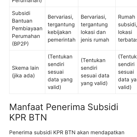
Perumahan)
Subsidi
Bervariasi,
Bervariasi,
Rumah
Bantuan
tergantung
tergantung
subsidi
Pembiayaan
kebijakan
lokasi dan
lokasi
Perumahan
pemerintah
jenis rumah
terbata
(BP2P)
(Tentukan
(Tentu
(Tentukan
sendiri
sendiri
Skema lain
sendiri
sesuai
sesuai
(jika ada)
sesuai data
data yang
data y
yang valid)
valid)
valid)
Manfaat Penerima Subsidi
KPR BTN
Penerima subsidi KPR BTN akan mendapatkan