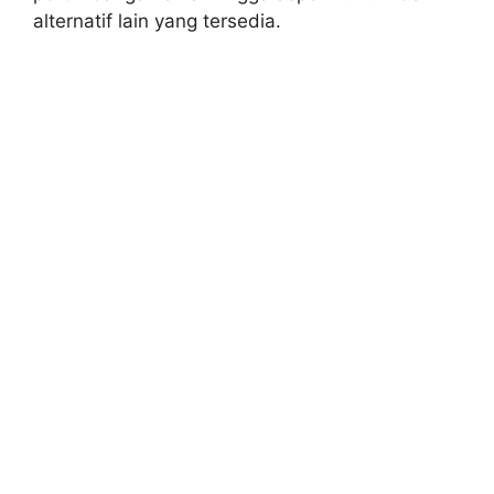
alternatif lain yang tersedia.