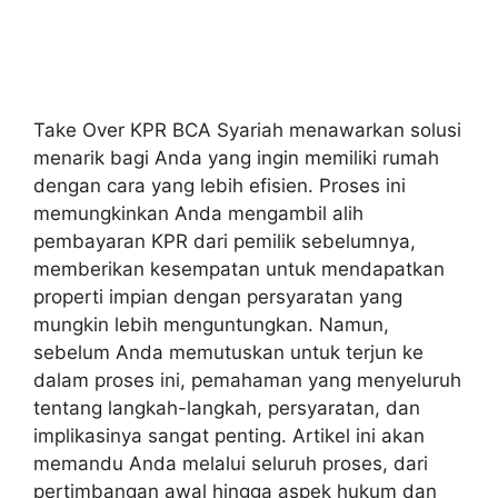
Take Over KPR BCA Syariah menawarkan solusi
menarik bagi Anda yang ingin memiliki rumah
dengan cara yang lebih efisien. Proses ini
memungkinkan Anda mengambil alih
pembayaran KPR dari pemilik sebelumnya,
memberikan kesempatan untuk mendapatkan
properti impian dengan persyaratan yang
mungkin lebih menguntungkan. Namun,
sebelum Anda memutuskan untuk terjun ke
dalam proses ini, pemahaman yang menyeluruh
tentang langkah-langkah, persyaratan, dan
implikasinya sangat penting. Artikel ini akan
memandu Anda melalui seluruh proses, dari
pertimbangan awal hingga aspek hukum dan