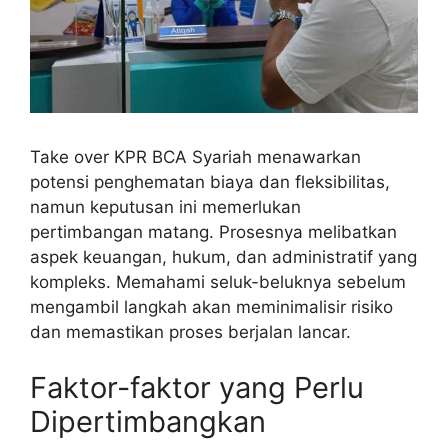
Take over KPR BCA Syariah menawarkan
potensi penghematan biaya dan fleksibilitas,
namun keputusan ini memerlukan
pertimbangan matang. Prosesnya melibatkan
aspek keuangan, hukum, dan administratif yang
kompleks. Memahami seluk-beluknya sebelum
mengambil langkah akan meminimalisir risiko
dan memastikan proses berjalan lancar.
Faktor-faktor yang Perlu
Dipertimbangkan