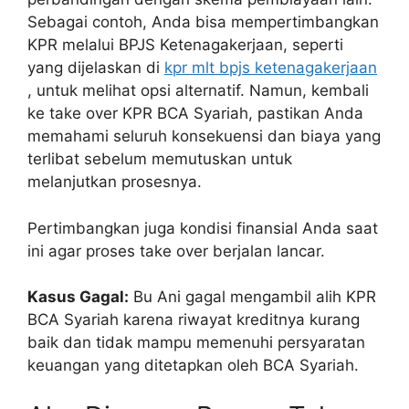
Sebagai contoh, Anda bisa mempertimbangkan
KPR melalui BPJS Ketenagakerjaan, seperti
yang dijelaskan di
kpr mlt bpjs ketenagakerjaan
, untuk melihat opsi alternatif. Namun, kembali
ke take over KPR BCA Syariah, pastikan Anda
memahami seluruh konsekuensi dan biaya yang
terlibat sebelum memutuskan untuk
melanjutkan prosesnya.
Pertimbangkan juga kondisi finansial Anda saat
ini agar proses take over berjalan lancar.
Kasus Gagal:
Bu Ani gagal mengambil alih KPR
BCA Syariah karena riwayat kreditnya kurang
baik dan tidak mampu memenuhi persyaratan
keuangan yang ditetapkan oleh BCA Syariah.