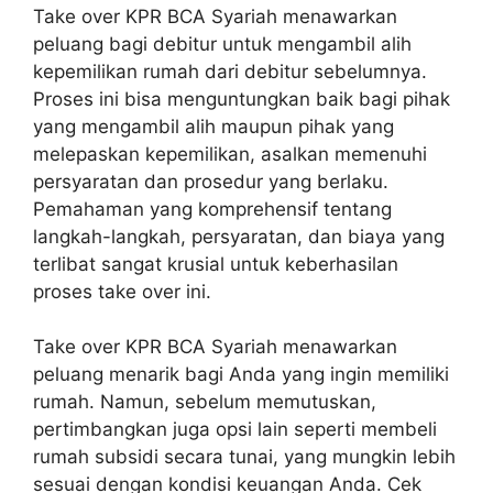
Take over KPR BCA Syariah menawarkan
peluang bagi debitur untuk mengambil alih
kepemilikan rumah dari debitur sebelumnya.
Proses ini bisa menguntungkan baik bagi pihak
yang mengambil alih maupun pihak yang
melepaskan kepemilikan, asalkan memenuhi
persyaratan dan prosedur yang berlaku.
Pemahaman yang komprehensif tentang
langkah-langkah, persyaratan, dan biaya yang
terlibat sangat krusial untuk keberhasilan
proses take over ini.
Take over KPR BCA Syariah menawarkan
peluang menarik bagi Anda yang ingin memiliki
rumah. Namun, sebelum memutuskan,
pertimbangkan juga opsi lain seperti membeli
rumah subsidi secara tunai, yang mungkin lebih
sesuai dengan kondisi keuangan Anda. Cek