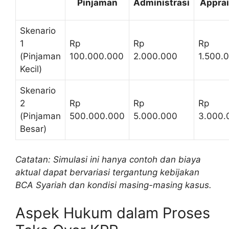
Pinjaman
Administrasi
Apprai
Skenario
1
Rp
Rp
Rp
(Pinjaman
100.000.000
2.000.000
1.500.
Kecil)
Skenario
2
Rp
Rp
Rp
(Pinjaman
500.000.000
5.000.000
3.000.
Besar)
Catatan: Simulasi ini hanya contoh dan biaya
aktual dapat bervariasi tergantung kebijakan
BCA Syariah dan kondisi masing-masing kasus.
Aspek Hukum dalam Proses