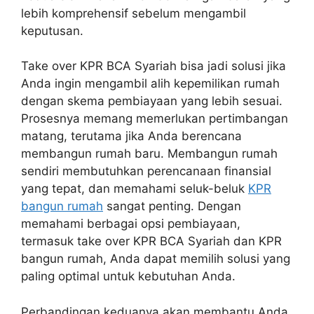
lebih komprehensif sebelum mengambil
keputusan.
Take over KPR BCA Syariah bisa jadi solusi jika
Anda ingin mengambil alih kepemilikan rumah
dengan skema pembiayaan yang lebih sesuai.
Prosesnya memang memerlukan pertimbangan
matang, terutama jika Anda berencana
membangun rumah baru. Membangun rumah
sendiri membutuhkan perencanaan finansial
yang tepat, dan memahami seluk-beluk
KPR
bangun rumah
sangat penting. Dengan
memahami berbagai opsi pembiayaan,
termasuk take over KPR BCA Syariah dan KPR
bangun rumah, Anda dapat memilih solusi yang
paling optimal untuk kebutuhan Anda.
Perbandingan keduanya akan membantu Anda