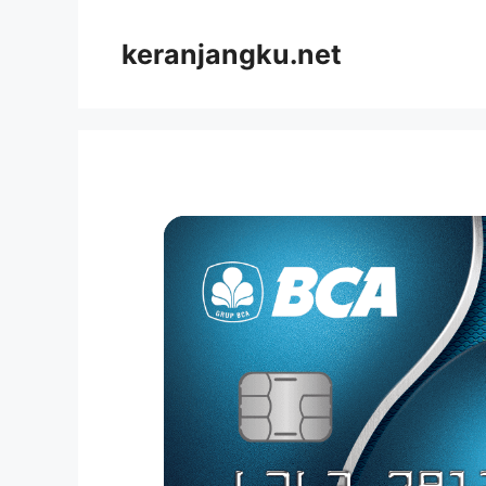
Skip
to
keranjangku.net
content