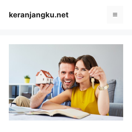
Skip
to
keranjangku.net
Menu
content