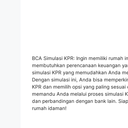
BCA Simulasi KPR: Ingin memiliki rumah 
membutuhkan perencanaan keuangan yan
simulasi KPR yang memudahkan Anda meng
Dengan simulasi ini, Anda bisa memperk
KPR dan memilih opsi yang paling sesuai 
memandu Anda melalui proses simulasi K
dan perbandingan dengan bank lain. Sia
rumah idaman!