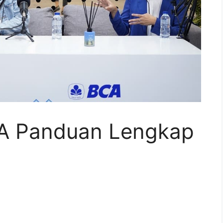
CA Panduan Lengkap