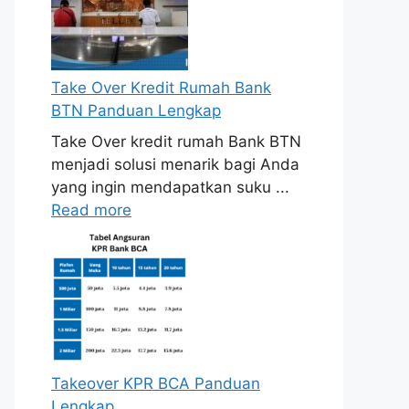
Take Over Kredit Rumah Bank
BTN Panduan Lengkap
Take Over kredit rumah Bank BTN
menjadi solusi menarik bagi Anda
yang ingin mendapatkan suku ...
Read more
Takeover KPR BCA Panduan
Lengkap