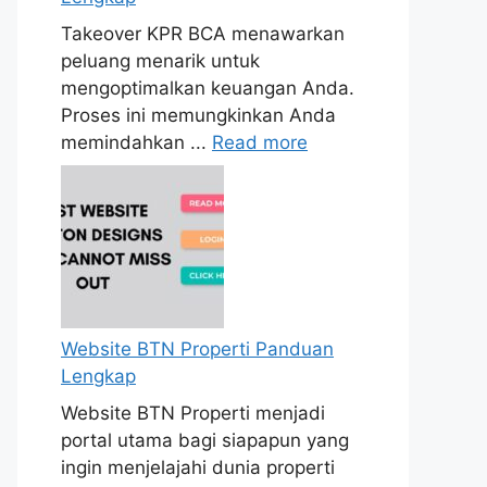
Takeover KPR BCA menawarkan
peluang menarik untuk
mengoptimalkan keuangan Anda.
Proses ini memungkinkan Anda
memindahkan ...
Read more
Website BTN Properti Panduan
Lengkap
Website BTN Properti menjadi
portal utama bagi siapapun yang
ingin menjelajahi dunia properti