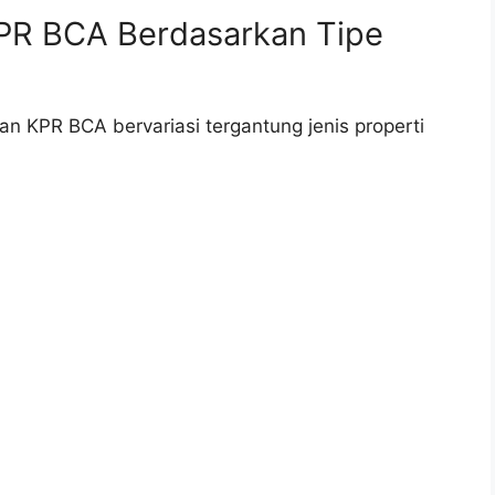
PR BCA Berdasarkan Tipe
 KPR BCA bervariasi tergantung jenis properti