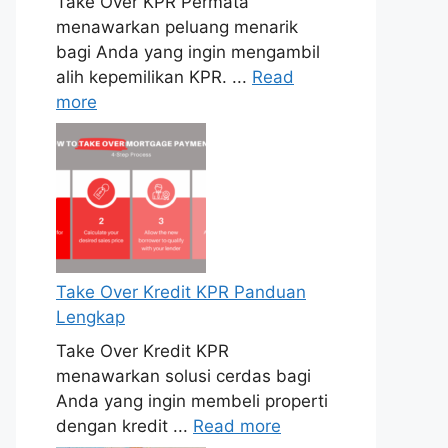
Take Over KPR Permata
menawarkan peluang menarik
bagi Anda yang ingin mengambil
alih kepemilikan KPR. ...
Read
more
Take Over Kredit KPR Panduan
Lengkap
Take Over Kredit KPR
menawarkan solusi cerdas bagi
Anda yang ingin membeli properti
dengan kredit ...
Read more