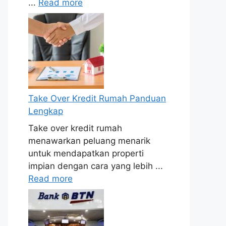
...
Read more
Take Over Kredit Rumah Panduan
Lengkap
Take over kredit rumah
menawarkan peluang menarik
untuk mendapatkan properti
impian dengan cara yang lebih ...
Read more