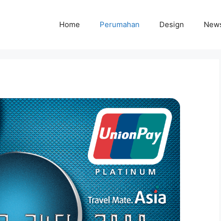
Home
Perumahan
Design
New