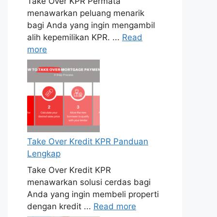
Take Over KPR Permata
menawarkan peluang menarik
bagi Anda yang ingin mengambil
alih kepemilikan KPR. ...
Read
more
Take Over Kredit KPR Panduan
Lengkap
Take Over Kredit KPR
menawarkan solusi cerdas bagi
Anda yang ingin membeli properti
dengan kredit ...
Read more