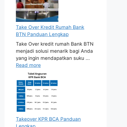
Take Over Kredit Rumah Bank
BTN Panduan Lengkap
Take Over kredit rumah Bank BTN
menjadi solusi menarik bagi Anda
yang ingin mendapatkan suku ...
Read more
Takeover KPR BCA Panduan
Lengkap