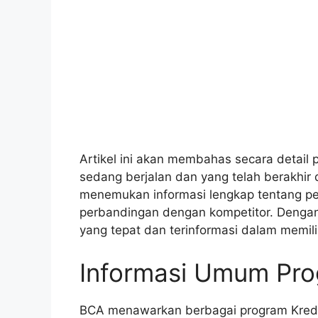
Artikel ini akan membahas secara detai
sedang berjalan dan yang telah berakhir
menemukan informasi lengkap tentang per
perbandingan dengan kompetitor. Dengan
yang tepat dan terinformasi dalam memi
Informasi Umum Pr
BCA menawarkan berbagai program Kredi