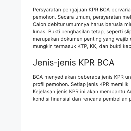
Persyaratan pengajuan KPR BCA bervariasi
pemohon. Secara umum, persyaratan meli
Calon debitur umumnya harus berusia min
lunas. Bukti penghasilan tetap, seperti sl
merupakan dokumen penting yang wajib 
mungkin termasuk KTP, KK, dan bukti kep
Jenis-jenis KPR BCA
BCA menyediakan beberapa jenis KPR u
profil pemohon. Setiap jenis KPR memiliki
Kejelasan jenis KPR ini akan membantu A
kondisi finansial dan rencana pembelian 