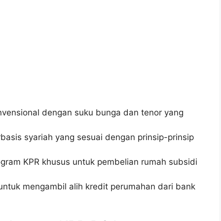
vensional dengan suku bunga dan tenor yang
asis syariah yang sesuai dengan prinsip-prinsip
gram KPR khusus untuk pembelian rumah subsidi
ntuk mengambil alih kredit perumahan dari bank