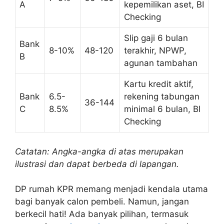
A
kepemilikan aset, BI
Checking
Slip gaji 6 bulan
Bank
8-10%
48-120
terakhir, NPWP,
B
agunan tambahan
Kartu kredit aktif,
Bank
6.5-
rekening tabungan
36-144
C
8.5%
minimal 6 bulan, BI
Checking
Catatan: Angka-angka di atas merupakan
ilustrasi dan dapat berbeda di lapangan.
DP rumah KPR memang menjadi kendala utama
bagi banyak calon pembeli. Namun, jangan
berkecil hati! Ada banyak pilihan, termasuk