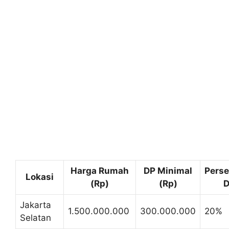
Harga Rumah
DP Minimal
Perse
Lokasi
(Rp)
(Rp)
D
Jakarta
1.500.000.000
300.000.000
20%
Selatan