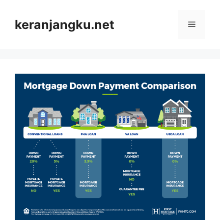
Skip
to
keranjangku.net
Menu
content