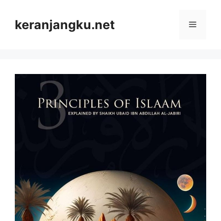
Skip
to
keranjangku.net
Menu
content