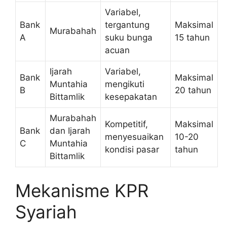
Variabel,
Bank
tergantung
Maksimal
Murabahah
A
suku bunga
15 tahun
acuan
Ijarah
Variabel,
Bank
Maksimal
Muntahia
mengikuti
B
20 tahun
Bittamlik
kesepakatan
Murabahah
Kompetitif,
Maksimal
Bank
dan Ijarah
menyesuaikan
10-20
C
Muntahia
kondisi pasar
tahun
Bittamlik
Mekanisme KPR
Syariah