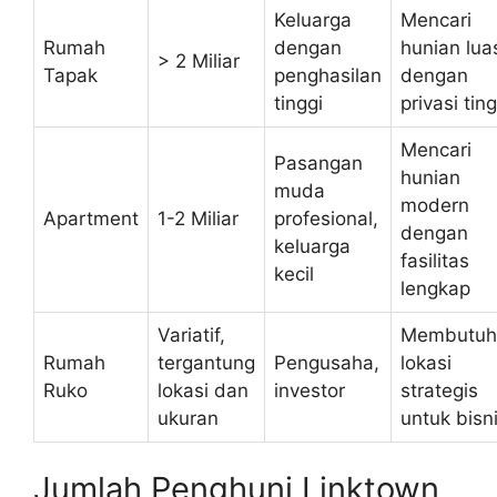
Keluarga
Mencari
Rumah
dengan
hunian lua
> 2 Miliar
Tapak
penghasilan
dengan
tinggi
privasi ting
Mencari
Pasangan
hunian
muda
modern
Apartment
1-2 Miliar
profesional,
dengan
keluarga
fasilitas
kecil
lengkap
Variatif,
Membutuh
Rumah
tergantung
Pengusaha,
lokasi
Ruko
lokasi dan
investor
strategis
ukuran
untuk bisn
Jumlah Penghuni Linktown