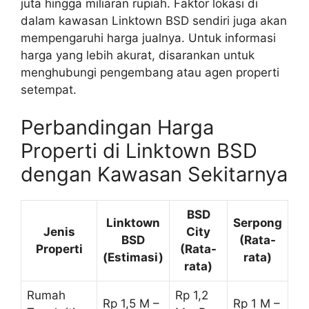
juta hingga miliaran rupiah. Faktor lokasi di
dalam kawasan Linktown BSD sendiri juga akan
mempengaruhi harga jualnya. Untuk informasi
harga yang lebih akurat, disarankan untuk
menghubungi pengembang atau agen properti
setempat.
Perbandingan Harga
Properti di Linktown BSD
dengan Kawasan Sekitarnya
BSD
Linktown
Serpong
Jenis
City
BSD
(Rata-
Properti
(Rata-
(Estimasi)
rata)
rata)
Rumah
Rp 1,2
Rp 1,5 M –
Rp 1 M –