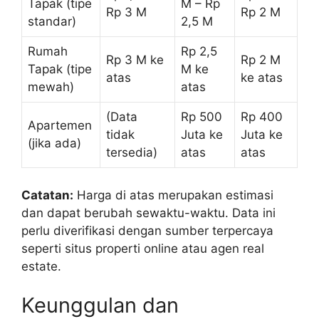
Tapak (tipe
M – Rp
Rp 3 M
Rp 2 M
standar)
2,5 M
Rumah
Rp 2,5
Rp 3 M ke
Rp 2 M
Tapak (tipe
M ke
atas
ke atas
mewah)
atas
(Data
Rp 500
Rp 400
Apartemen
tidak
Juta ke
Juta ke
(jika ada)
tersedia)
atas
atas
Catatan:
Harga di atas merupakan estimasi
dan dapat berubah sewaktu-waktu. Data ini
perlu diverifikasi dengan sumber terpercaya
seperti situs properti online atau agen real
estate.
Keunggulan dan