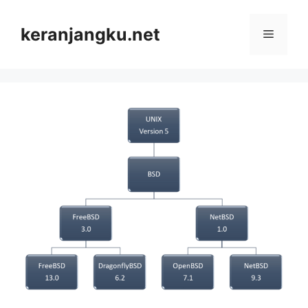
Skip
to
keranjangku.net
Menu
content