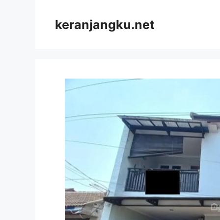
Skip
to
keranjangku.net
content