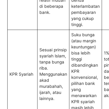
relatif mudah
denda
di beberapa
keterlambatan
bank.
pembayaran
yang cukup
tinggi.
Suku bunga
(atau margin
keuntungan)
Sesuai prinsip
bisa lebih
1%
syariah Islam,
tinggi
tot
tanpa bunga
dibandingkan
pi
riba.
KPR
da
KPR Syariah
Menggunakan
konvensional,
be
akad
pilihan bank
te
murabahah,
yang
ba
ijarah, atau
menawarkan
ak
lainnya.
KPR syariah
masih lebih