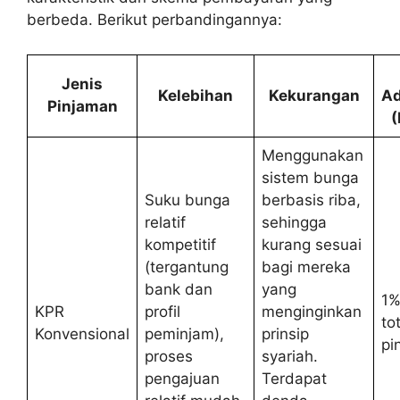
berbeda. Berikut perbandingannya:
Jenis
Kelebihan
Kekurangan
Ad
Pinjaman
(
Menggunakan
sistem bunga
Suku bunga
berbasis riba,
relatif
sehingga
kompetitif
kurang sesuai
(tergantung
bagi mereka
bank dan
yang
1%
KPR
profil
menginginkan
tot
Konvensional
peminjam),
prinsip
pi
proses
syariah.
pengajuan
Terdapat