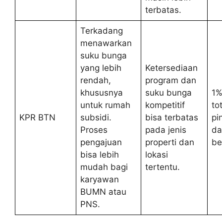
terbatas.
Terkadang
menawarkan
suku bunga
yang lebih
Ketersediaan
rendah,
program dan
khususnya
suku bunga
1%
untuk rumah
kompetitif
tot
KPR BTN
subsidi.
bisa terbatas
pi
Proses
pada jenis
da
pengajuan
properti dan
be
bisa lebih
lokasi
mudah bagi
tertentu.
karyawan
BUMN atau
PNS.