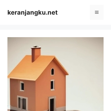
Skip
to
keranjangku.net
Menu
content