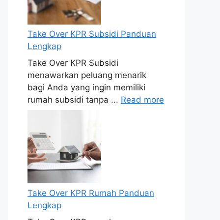
Take Over KPR Subsidi Panduan
Lengkap
Take Over KPR Subsidi
menawarkan peluang menarik
bagi Anda yang ingin memiliki
rumah subsidi tanpa ...
Read more
Take Over KPR Rumah Panduan
Lengkap