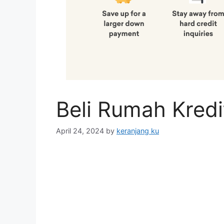
Beli Rumah Kred
April 24, 2024
by
keranjang ku