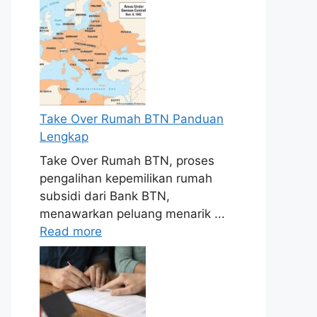
Take Over Rumah BTN Panduan
Lengkap
Take Over Rumah BTN, proses
pengalihan kepemilikan rumah
subsidi dari Bank BTN,
menawarkan peluang menarik ...
Read more