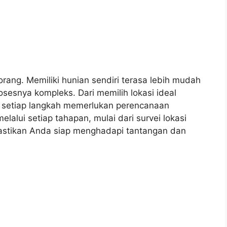
orang. Memiliki hunian sendiri terasa lebih mudah
esnya kompleks. Dari memilih lokasi ideal
, setiap langkah memerlukan perencanaan
alui setiap tahapan, mulai dari survei lokasi
mastikan Anda siap menghadapi tantangan dan