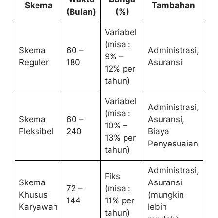
Skema
Tambahan
(Bulan)
(%)
Variabel
(misal:
Skema
60 –
Administrasi,
9% –
Reguler
180
Asuransi
12% per
tahun)
Variabel
Administrasi,
(misal:
Skema
60 –
Asuransi,
10% –
Fleksibel
240
Biaya
13% per
Penyesuaian
tahun)
Administrasi,
Fiks
Skema
Asuransi
72 –
(misal:
Khusus
(mungkin
144
11% per
Karyawan
lebih
tahun)