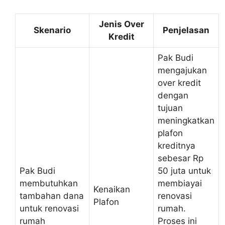
Jenis Over
Skenario
Penjelasan
Kredit
Pak Budi
mengajukan
over kredit
dengan
tujuan
meningkatkan
plafon
kreditnya
sebesar Rp
Pak Budi
50 juta untuk
membutuhkan
membiayai
Kenaikan
tambahan dana
renovasi
Plafon
untuk renovasi
rumah.
rumah
Proses ini