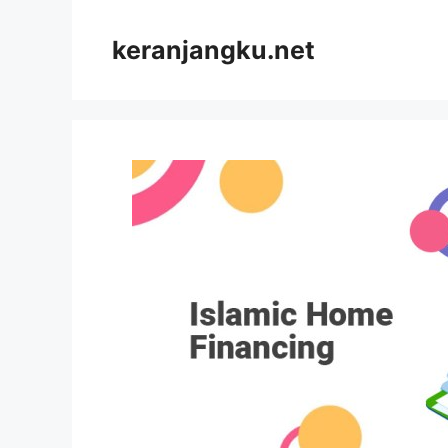
Skip
to
keranjangku.net
content