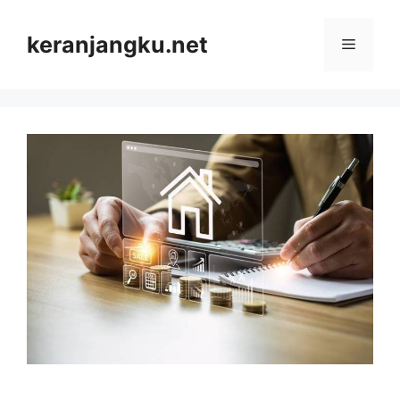
Skip
to
keranjangku.net
Menu
content