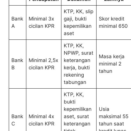
KTP, KK, slip
Bank
Minimal 3x
gaji, bukti
Skor kredit
A
cicilan KPR
kepemilikan
minimal 650
aset
KTP, KK,
NPWP, surat
Masa kerja
Bank
Minimal 2,5x
keterangan
minimal 2
B
cicilan KPR
kerja, bukti
tahun
rekening
tabungan
KTP, KK,
bukti
kepemilikan
Usia
Bank
Minimal 4x
aset, surat
maksimal 55
C
cicilan KPR
keterangan
tahun saat
tidak
kredit lunas