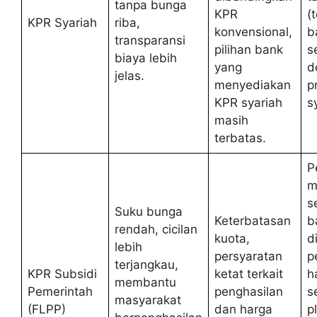
tanpa bunga
KPR
(
KPR Syariah
riba,
konvensional,
b
transparansi
pilihan bank
s
biaya lebih
yang
d
jelas.
menyediakan
p
KPR syariah
s
masih
terbatas.
P
m
s
Suku bunga
Keterbatasan
b
rendah, cicilan
kuota,
d
lebih
persyaratan
p
terjangkau,
KPR Subsidi
ketat terkait
h
membantu
Pemerintah
penghasilan
s
masyarakat
(FLPP)
dan harga
p