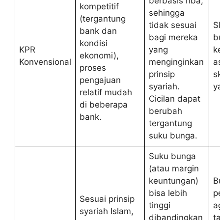
berbasis riba,
kompetitif
sehingga
(tergantung
tidak sesuai
Sl
bank dan
bagi mereka
b
kondisi
KPR
yang
k
ekonomi),
Konvensional
menginginkan
a
proses
prinsip
s
pengajuan
syariah.
y
relatif mudah
Cicilan dapat
di beberapa
berubah
bank.
tergantung
suku bunga.
Suku bunga
(atau margin
keuntungan)
B
bisa lebih
p
Sesuai prinsip
tinggi
a
syariah Islam,
dibandingkan
t