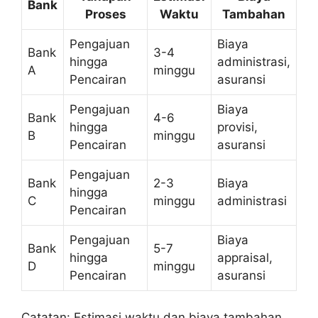
Bank
Proses
Waktu
Tambahan
Pengajuan
Biaya
Bank
3-4
hingga
administrasi,
A
minggu
Pencairan
asuransi
Pengajuan
Biaya
Bank
4-6
hingga
provisi,
B
minggu
Pencairan
asuransi
Pengajuan
Bank
2-3
Biaya
hingga
C
minggu
administrasi
Pencairan
Pengajuan
Biaya
Bank
5-7
hingga
appraisal,
D
minggu
Pencairan
asuransi
Catatan: Estimasi waktu dan biaya tambahan