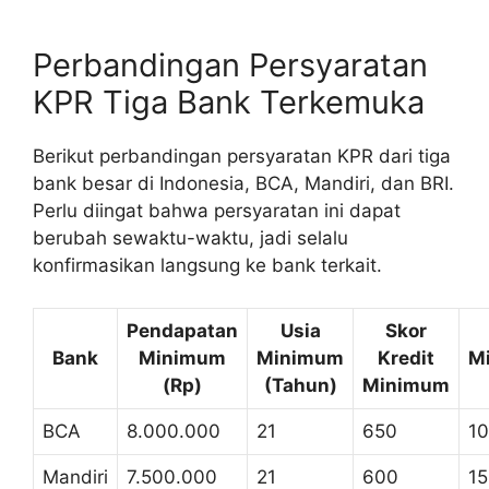
Perbandingan Persyaratan
KPR Tiga Bank Terkemuka
Berikut perbandingan persyaratan KPR dari tiga
bank besar di Indonesia, BCA, Mandiri, dan BRI.
Perlu diingat bahwa persyaratan ini dapat
berubah sewaktu-waktu, jadi selalu
konfirmasikan langsung ke bank terkait.
Pendapatan
Usia
Skor
Bank
Minimum
Minimum
Kredit
M
(Rp)
(Tahun)
Minimum
BCA
8.000.000
21
650
10
Mandiri
7.500.000
21
600
15