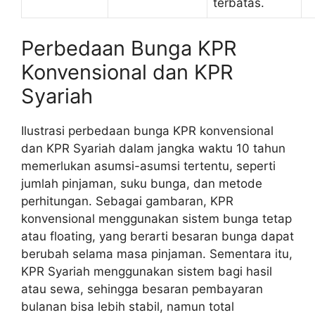
terbatas.
Perbedaan Bunga KPR
Konvensional dan KPR
Syariah
Ilustrasi perbedaan bunga KPR konvensional
dan KPR Syariah dalam jangka waktu 10 tahun
memerlukan asumsi-asumsi tertentu, seperti
jumlah pinjaman, suku bunga, dan metode
perhitungan. Sebagai gambaran, KPR
konvensional menggunakan sistem bunga tetap
atau floating, yang berarti besaran bunga dapat
berubah selama masa pinjaman. Sementara itu,
KPR Syariah menggunakan sistem bagi hasil
atau sewa, sehingga besaran pembayaran
bulanan bisa lebih stabil, namun total