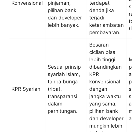
Konvensional
pinjaman,
terdapat
s
pilihan bank
denda jika
r
dan developer
terjadi
t
lebih banyak.
keterlambatan
(
pembayaran.
Besaran
cicilan bisa
lebih tinggi
M
Sesuai prinsip
dibandingkan
p
syariah Islam,
KPR
a
tanpa bunga
konvensional
p
KPR Syariah
(riba),
dengan
s
transparansi
jangka waktu
s
dalam
yang sama,
a
perhitungan.
pilihan bank
m
dan developer
a
mungkin lebih