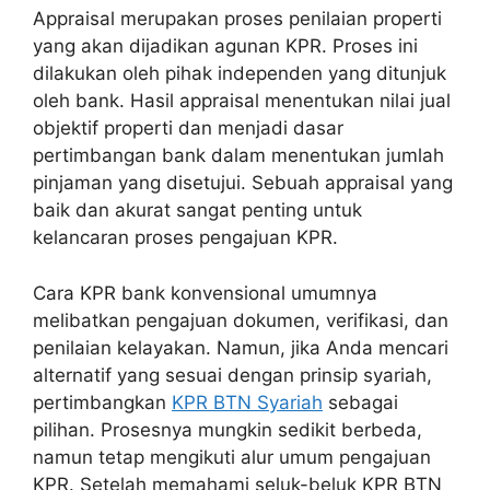
Appraisal merupakan proses penilaian properti
yang akan dijadikan agunan KPR. Proses ini
dilakukan oleh pihak independen yang ditunjuk
oleh bank. Hasil appraisal menentukan nilai jual
objektif properti dan menjadi dasar
pertimbangan bank dalam menentukan jumlah
pinjaman yang disetujui. Sebuah appraisal yang
baik dan akurat sangat penting untuk
kelancaran proses pengajuan KPR.
Cara KPR bank konvensional umumnya
melibatkan pengajuan dokumen, verifikasi, dan
penilaian kelayakan. Namun, jika Anda mencari
alternatif yang sesuai dengan prinsip syariah,
pertimbangkan
KPR BTN Syariah
sebagai
pilihan. Prosesnya mungkin sedikit berbeda,
namun tetap mengikuti alur umum pengajuan
KPR. Setelah memahami seluk-beluk KPR BTN