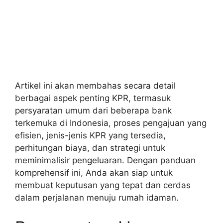
Artikel ini akan membahas secara detail
berbagai aspek penting KPR, termasuk
persyaratan umum dari beberapa bank
terkemuka di Indonesia, proses pengajuan yang
efisien, jenis-jenis KPR yang tersedia,
perhitungan biaya, dan strategi untuk
meminimalisir pengeluaran. Dengan panduan
komprehensif ini, Anda akan siap untuk
membuat keputusan yang tepat dan cerdas
dalam perjalanan menuju rumah idaman.