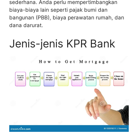
sederhana. Anda perlu mempertimbangkan
biaya-biaya lain seperti pajak bumi dan
bangunan (PBB), biaya perawatan rumah, dan
dana darurat.
Jenis-jenis KPR Bank