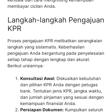
membayar cicilan Anda.
Langkah-langkah Pengajuan
KPR
Proses pengajuan KPR melibatkan serangkaian
langkah yang sistematis. Keberhasilan
pengajuan Anda bergantung pada penyelesaian
setiap tahap dengan lengkap dan akurat.
Berikut uraiannya:
Konsultasi Awal:
Diskusikan kebutuhan
dan pilihan KPR Anda dengan petugas
bank. Tentukan jenis KPR, jangka waktu,
dan jumlah pinjaman yang sesuai dengan
kemampuan finansial Anda.
Persiapan Dokumen:
Kumpulkan seluruh