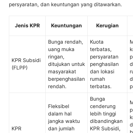
persyaratan, dan keuntungan yang ditawarkan.
Jenis KPR
Keuntungan
Kerugian
Bunga rendah,
Kuota
M
uang muka
terbatas,
k
ringan,
persyaratan
p
KPR Subsidi
ditujukan untuk
penghasilan
d
(FLPP)
masyarakat
dan lokasi
r
berpenghasilan
rumah
d
rendah.
terbatas.
p
Bunga
M
Fleksibel
cenderung
p
dalam hal
lebih tinggi
k
jangka waktu
dibandingkan
d
KPR
dan jumlah
KPR Subsidi,
b