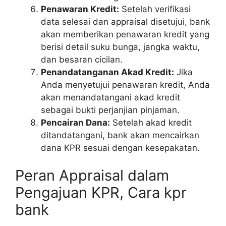
Penawaran Kredit:
Setelah verifikasi
data selesai dan appraisal disetujui, bank
akan memberikan penawaran kredit yang
berisi detail suku bunga, jangka waktu,
dan besaran cicilan.
Penandatanganan Akad Kredit:
Jika
Anda menyetujui penawaran kredit, Anda
akan menandatangani akad kredit
sebagai bukti perjanjian pinjaman.
Pencairan Dana:
Setelah akad kredit
ditandatangani, bank akan mencairkan
dana KPR sesuai dengan kesepakatan.
Peran Appraisal dalam
Pengajuan KPR, Cara kpr
bank