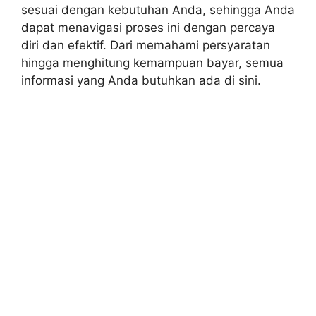
sesuai dengan kebutuhan Anda, sehingga Anda
dapat menavigasi proses ini dengan percaya
diri dan efektif. Dari memahami persyaratan
hingga menghitung kemampuan bayar, semua
informasi yang Anda butuhkan ada di sini.