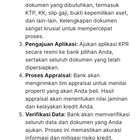
dokumen yang dibutuhkan, termasuk
KTP, KK, slip gaji, bukti kepemilikan aset,
dan lain-lain. Kelengkapan dokumen
sangat krusial untuk mempercepat
proses.
Pengajuan Aplikasi:
Ajukan aplikasi KPR
secara resmi ke bank pilihan Anda,
sertakan seluruh dokumen yang telah
dipersiapkan.
Proses Appraisal:
Bank akan
mengirimkan tim appraisal untuk menilai
properti yang akan Anda beli. Hasil
appraisal akan menentukan nilai jaminan
dan kelayakan kredit Anda.
Verifikasi Data:
Bank akan memverifikasi
seluruh data dan dokumen yang Anda
ajukan. Proses ini memastikan akurasi
informasi dan mitigasi risiko kredit.